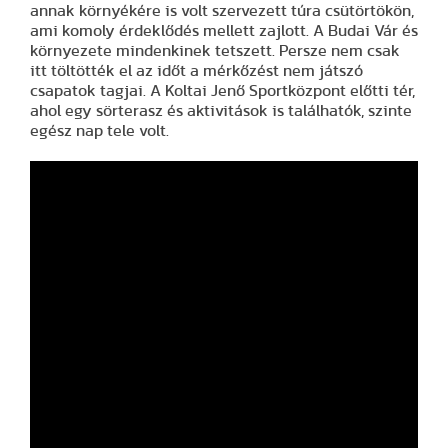
annak környékére is volt szervezett túra csütörtökön,
ami komoly érdeklődés mellett zajlott. A Budai Vár és
környezete mindenkinek tetszett. Persze nem csak
itt töltötték el az időt a mérkőzést nem játszó
csapatok tagjai. A Koltai Jenő Sportközpont előtti tér,
ahol egy sörterasz és aktivitások is találhatók, szinte
egész nap tele volt.