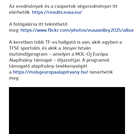
Az eredmények és a csoportok végeredményei itt
elérhetők:
https://results.eusa.eu/
A fotógaléria itt tekinthető
meg:
https://www.flickr.com/photos/eusavolley2025/albu
A keretben több TF-es hallgató is van, akik egyben a
TFSE sportolói, és akik a Jónyer István
ösztöndíjprogram – amelyet a MOL-Új Európa
Alapítvány támogat – díjazottjai. A programot
támogató alapítvány tevékenységét
a
https://molujeuropaalapitvany.hu/
ismerhetik
meg.