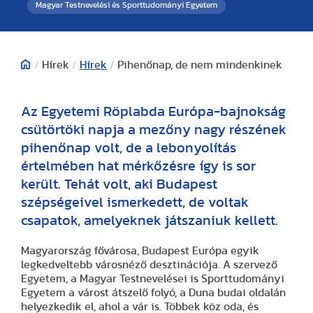
Magyar Testnevelési és Sporttudományi Egyetem
/
Hírek
/
Hírek
/
Pihenőnap, de nem mindenkinek
Az Egyetemi Röplabda Európa-bajnokság
csütörtöki napja a mezőny nagy részének
pihenőnap volt, de a lebonyolítás
értelmében hat mérkőzésre így is sor
került. Tehát volt, aki Budapest
szépségeivel ismerkedett, de voltak
csapatok, amelyeknek játszaniuk kellett.
Magyarország fővárosa, Budapest Európa egyik
legkedveltebb városnéző desztinációja. A szervező
Egyetem, a Magyar Testnevelései is Sporttudományi
Egyetem a várost átszelő folyó, a Duna budai oldalán
helyezkedik el, ahol a vár is. Többek köz oda, és