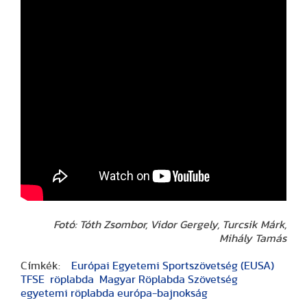
Fotó: Tóth Zsombor, Vidor Gergely, Turcsik Márk,
Mihály Tamás
Címkék:
Európai Egyetemi Sportszövetség (EUSA)
TFSE
röplabda
Magyar Röplabda Szövetség
egyetemi röplabda európa-bajnokság