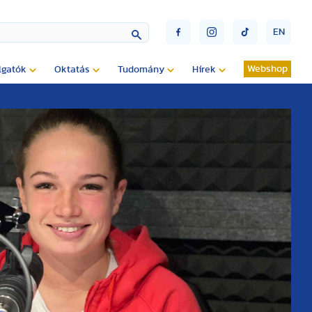
EN
Webshop
lgatók
Oktatás
Tudomány
Hírek