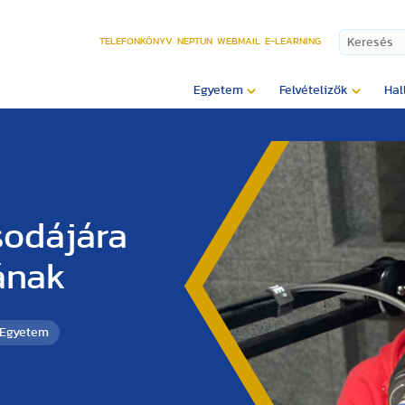
TELEFONKÖNYV
NEPTUN
WEBMAIL
E-LEARNING
Egyetem
Felvételizők
Hal
sodájára
ának
 Egyetem