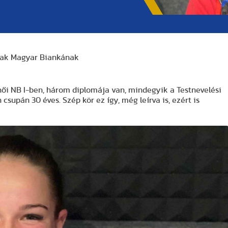
nak Magyar Biankának
i NB I-ben, három diplomája van, mindegyik a Testnevelési
csupán 30 éves. Szép kör ez így, még leírva is, ezért is