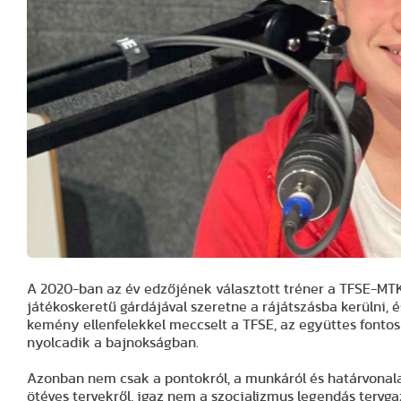
A 2020-ban az év edzőjének választott tréner a TFSE-MTK 
játékoskeretű gárdájával szeretne a rájátszásba kerülni, 
kemény ellenfelekkel meccselt a TFSE, az együttes fontos
nyolcadik a bajnokságban.
Azonban nem csak a pontokról, a munkáról és határvonalak
ötéves tervekről, igaz nem a szocializmus legendás tervg