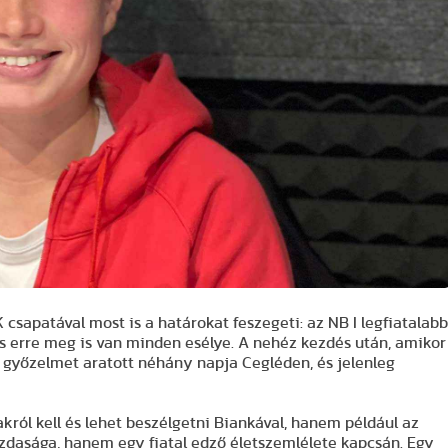
csapatával most is a határokat feszegeti: az NB I legfiatalabb
és erre meg is van minden esélye. A nehéz kezdés után, amikor
 győzelmet aratott néhány napja Cegléden, és jelenleg
ról kell és lehet beszélgetni Biankával, hanem például az
azdasága, hanem egy fiatal edző életszemlélete kapcsán. Egy