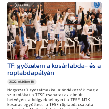
TF: győzelem a kosárlabda- és a
röplabdapályán
2022. október 18.
Nagyszerű győzelmekkel ajándékozták meg a
szurkolókat a TFSE csapatai az elmúlt
hétvégén, a hölgyeknél nyert a TFSE-MTK
kosaras együttese, a TFSE röplabdacsapata,