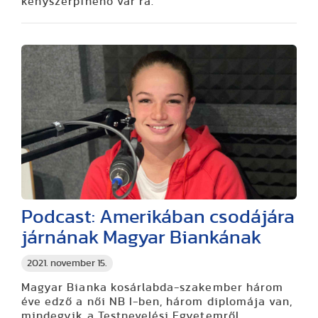
kényszerpihenő vár rá.
Podcast: Amerikában csodájára
járnának Magyar Biankának
2021. november 15.
Magyar Bianka kosárlabda-szakember három
éve edző a női NB I-ben, három diplomája van,
mindegyik a Testnevelési Egyetemről,