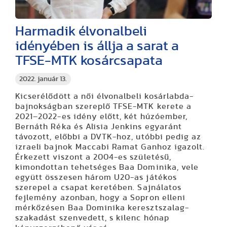
Harmadik élvonalbeli
idényében is állja a sarat a
TFSE-MTK kosárcsapata
2022. január 13.
Kicserélődött a női élvonalbeli kosárlabda-
bajnokságban szereplő TFSE-MTK kerete a
2021–2022-es idény előtt, két húzóember,
Bernáth Réka és Alisia Jenkins egyaránt
távozott, előbbi a DVTK-hoz, utóbbi pedig az
izraeli bajnok Maccabi Ramat Ganhoz igazolt.
Érkezett viszont a 2004-es születésű,
kimondottan tehetséges Baa Dominika, vele
együtt összesen három U20-as játékos
szerepel a csapat keretében. Sajnálatos
fejlemény azonban, hogy a Sopron elleni
mérkőzésen Baa Dominika keresztszalag-
szakadást szenvedett, s kilenc hónap