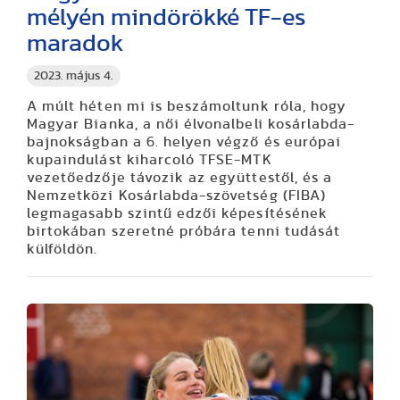
mélyén mindörökké TF-es
maradok
2023. május 4.
A múlt héten mi is beszámoltunk róla, hogy
Magyar Bianka, a női élvonalbeli kosárlabda-
bajnokságban a 6. helyen végző és európai
kupaindulást kiharcoló TFSE-MTK
vezetőedzője távozik az együttestől, és a
Nemzetközi Kosárlabda-szövetség (FIBA)
legmagasabb szintű edzői képesítésének
birtokában szeretné próbára tenni tudását
külföldön.