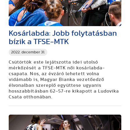
Kosárlabda: Jobb folytatásban
bízik a TFSE-MTK
2022. december 31.
Csütörtök este lejátszotta idei utolsó
mérkőzését a TFSE-MTK női kosárlabda-
csapata. Nos, az évzáró lehetett volna
vidámabb is, Magyar Bianka vezetőedző
élvonalban szereplő együttese ugyanis
hosszabbításban 62–57-re kikapott a Ludovika
Csata otthonában.