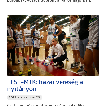
Euroliga-győztes Sopront a Városmajorban.
TFSE-MTK: hazai vereség a
nyitányon
2022. szeptember 26.
Csaknem húszpontos vereséget (47–65)