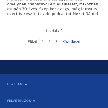
amelynek csapatával éri el sikereit, miközben
csupán 30 éves. Szép kör ez így, még leírva is,
ezért is készített vele podcastot Mezei Dániel.
1. oldal / 3
Előző
1
2
3
Következő
EGYETEM
Kapcsolat
Elektronikus ügyintézés
Rektori köszöntő
Bemutatkozás, történet
Közérdekű adatok
Szervezeti felépítés
Testnevelési Egyetemért Alapítvány
Vezetők
Szenátus
Dokumentumok
Minőségbiztosítás
Dr. Koltai Jenő Sportközpont
Díjak, kitüntetések
Az egyetem testületei
Nemzetközi kapcsolatok
Könyvtár és Levéltár
Állásajánlatok
Alumni és Karrier Iroda
Partnerek
Projektek
Arculat
Rendezvények
Healthy Campus
TF Gym
Sportmedicina Központ
TF Nyári Táborok
FELVÉTELIZŐK
Gyakorlati felkészítés érettségire/felvételire testnevelés
Emelt szintű testnevelés szóbeli érettségire felkészítő