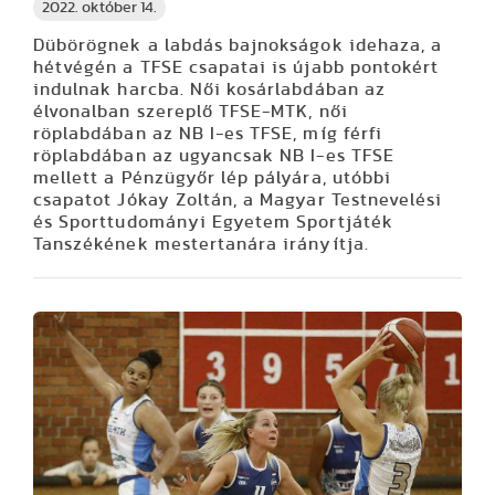
2022. október 14.
Dübörögnek a labdás bajnokságok idehaza, a
hétvégén a TFSE csapatai is újabb pontokért
indulnak harcba. Női kosárlabdában az
élvonalban szereplő TFSE-MTK, női
röplabdában az NB I-es TFSE, míg férfi
röplabdában az ugyancsak NB I-es TFSE
mellett a Pénzügyőr lép pályára, utóbbi
csapatot Jókay Zoltán, a Magyar Testnevelési
és Sporttudományi Egyetem Sportjáték
Tanszékének mestertanára irányítja.