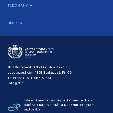
TUDOMÁNY
Sport-táplálkozástudományi Központ
Molekuláris Edzésélettani Kutató Központ
Doktori Iskola
Tudományos Iroda
Publikációk
TDK
Testnevelés, Sport, Tudomány
Habilitáció
Kutatásetika
OTDK
EKÖP
Nyári Egyetem
SPIRIT Olimpiai Tanulmányok Kutatási Központ
Kiváló Kutatási Infrastruktúra-hálózat
HÍREK
Hírek
Büszkeségeink
Hallgatói hírek
Tudományos hírek
TDK hírek
Pályázati hírek
TFSE hírek
Archívum
Eseménynaptár
1123 Budapest, Alkotás utca 42-48.
Levelezési cím: 1525 Budapest, Pf. 69
Telefon: +36-1-487-9200
info@tf.hu
Intézményünk országos és nemzetközi
hálózati kapcsolatát a KIFÜ NIIF Program
biztosítja