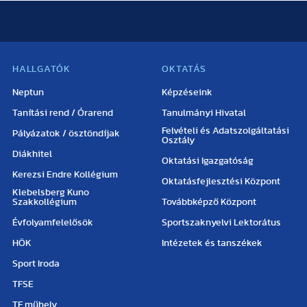
HALLGATÓK
OKTATÁS
Neptun
Képzéseink
Tanítási rend / Órarend
Tanulmányi Hivatal
Felvételi és Adatszolgáltatási
Pályázatok / ösztöndíjak
Osztály
Diákhitel
Oktatási Igazgatóság
Kerezsi Endre Kollégium
Oktatásfejlesztési Központ
Klebelsberg Kuno
Szakkollégium
Továbbképző Központ
Évfolyamfelelősök
Sportszaknyelvi Lektorátus
HÖK
Intézetek és tanszékek
Sport Iroda
TFSE
TF műhely