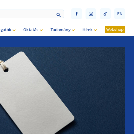
EN
Webshop
lgatók
Oktatás
Tudomány
Hírek