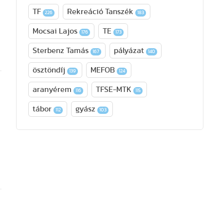
TF
Rekreáció Tanszék
226
183
Mocsai Lajos
TE
176
173
Sterbenz Tamás
pályázat
167
140
ösztöndíj
MEFOB
139
124
aranyérem
TFSE-MTK
116
115
tábor
gyász
112
103