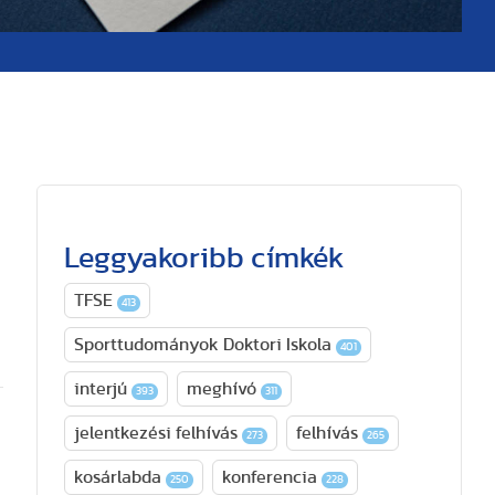
Leggyakoribb címkék
TFSE
413
Sporttudományok Doktori Iskola
401
interjú
meghívó
393
311
jelentkezési felhívás
felhívás
273
265
kosárlabda
konferencia
250
228