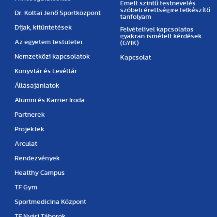
Emelt szintű testnevelés
szóbeli érettségire felkészítő
Dr. Koltai Jenő Sportközpont
tanfolyam
Díjak, kitüntetések
Felvételivel kapcsolatos
gyakran ismételt kérdések.
Az egyetem testületei
(GYIK)
Nemzetközi kapcsolatok
Kapcsolat
Könyvtár és Levéltár
Állásajánlatok
Alumni és Karrier Iroda
Partnerek
Projektek
Arculat
Rendezvények
Healthy Campus
TF Gym
Sportmedicina Központ
TF Nyári Táborok