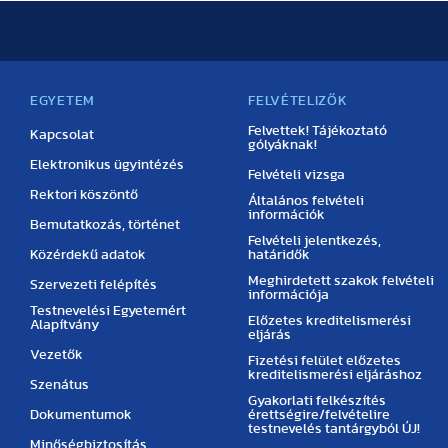
EGYETEM
FELVÉTELIZŐK
Felvettek! Tájékoztató
Kapcsolat
gólyáknak!
Elektronikus ügyintézés
Felvételi vizsga
Rektori köszöntő
Általános felvételi
információk
Bemutatkozás, történet
Felvételi jelentkezés,
Közérdekű adatok
határidők
Meghirdetett szakok felvételi
Szervezeti felépítés
információja
Testnevelési Egyetemért
Előzetes kreditelismerési
Alapítvány
eljárás
Vezetők
Fizetési felület előzetes
kreditelismerési eljáráshoz
Szenátus
Gyakorlati felkészítés
Dokumentumok
érettségire/felvételire
testnevelés tantárgyból ÚJ!
Minőségbiztosítás