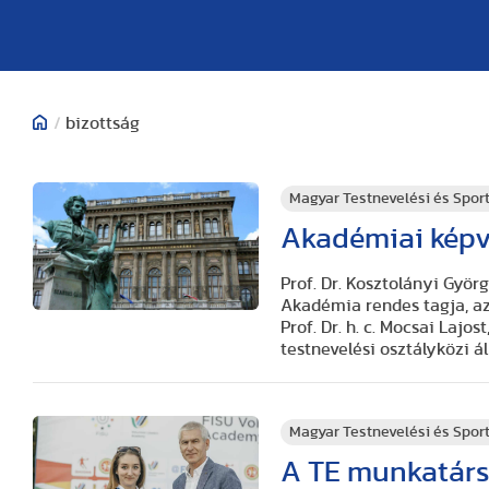
/
bizottság
Magyar Testnevelési és Spo
Akadémiai képv
Prof. Dr. Kosztolányi Gyö
Akadémia rendes tagja, az 
Prof. Dr. h. c. Mocsai Laj
testnevelési osztályközi á
Magyar Testnevelési és Spo
A TE munkatársa