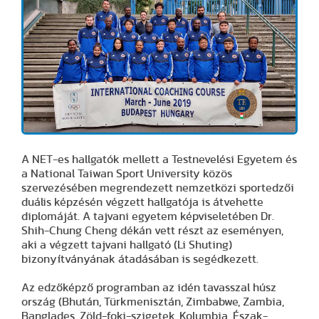
A NET-es hallgatók mellett a Testnevelési Egyetem és
a National Taiwan Sport University közös
szervezésében megrendezett nemzetközi sportedzői
duális képzésén végzett hallgatója is átvehette
diplomáját. A tajvani egyetem képviseletében Dr.
Shih-Chung Cheng dékán vett részt az eseményen,
aki a végzett tajvani hallgató (Li Shuting)
bizonyítványának átadásában is segédkezett.
Az edzőképző programban az idén tavasszal húsz
ország (Bhután, Türkmenisztán, Zimbabwe, Zambia,
Banglades, Zöld-foki-szigetek, Kolumbia, Észak-