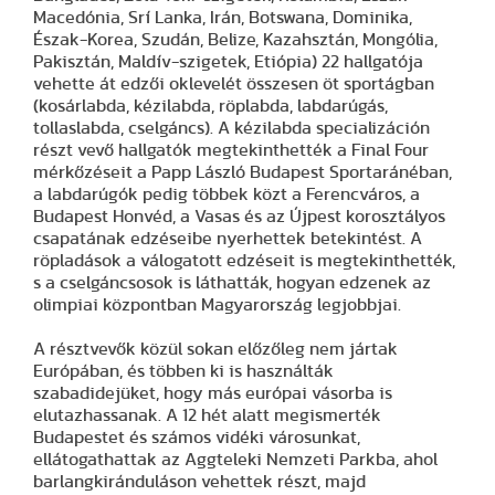
Macedónia, Srí Lanka, Irán, Botswana, Dominika,
Észak-Korea, Szudán, Belize, Kazahsztán, Mongólia,
Pakisztán, Maldív-szigetek, Etiópia) 22 hallgatója
vehette át edzői oklevelét összesen öt sportágban
(kosárlabda, kézilabda, röplabda, labdarúgás,
tollaslabda, cselgáncs). A kézilabda specializáción
részt vevő hallgatók megtekinthették a Final Four
mérkőzéseit a Papp László Budapest Sportaránéban,
a labdarúgók pedig többek közt a Ferencváros, a
Budapest Honvéd, a Vasas és az Újpest korosztályos
csapatának edzéseibe nyerhettek betekintést. A
röpladások a válogatott edzéseit is megtekinthették,
s a cselgáncsosok is láthatták, hogyan edzenek az
olimpiai központban Magyarország legjobbjai.
A résztvevők közül sokan előzőleg nem jártak
Európában, és többen ki is használták
szabadidejüket, hogy más európai vásorba is
elutazhassanak. A 12 hét alatt megismerték
Budapestet és számos vidéki városunkat,
ellátogathattak az Aggteleki Nemzeti Parkba, ahol
barlangkiránduláson vehettek részt, majd