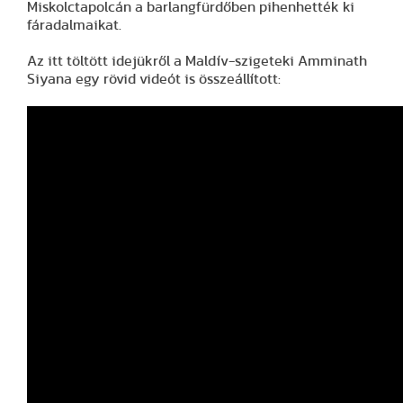
Miskolctapolcán a barlangfürdőben pihenhették ki
fáradalmaikat.
Az itt töltött idejükről a Maldív-szigeteki Amminath
Siyana egy rövid videót is összeállított: