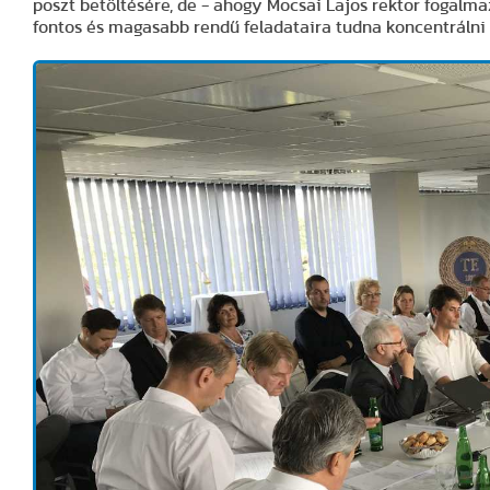
poszt betöltésére, de - ahogy Mocsai Lajos rektor fogalm
fontos és magasabb rendű feladataira tudna koncentrálni