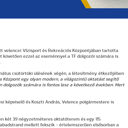
t velencei Vízisport és Rekreációs Központjában tartotta
ót követően ezzel az eseménnyel a TF dolgozói számára is
.
zenátus csütörtöki ülésének végén, a létesítmény étkezőjében
s Központ egy olyan modern, a világszintű oktatást segítő
n dolgozók számára is fontos lesz a következő években. Mert
si képviselő és Koszti András, Velence polgármestere is
ben két 39 négyzetméteres oktatóterem és egy 115
zabadstrand mellett fekszik - értelemszerűen elsősorban a