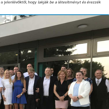
 a jelenlévőktől, hogy
lakják be a létesítményt és érezzék