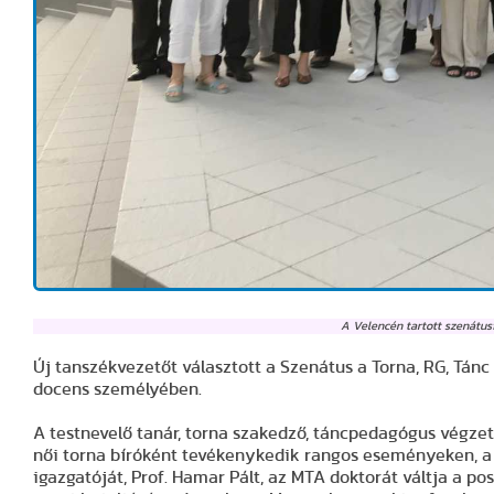
A Velencén tartott szenátusi
Új tanszékvezetőt választott a Szenátus a Torna, RG, Tánc
docens személyében.
A testnevelő tanár, torna szakedző, táncpedagógus végzet
női torna bíróként tevékenykedik rangos eseményeken, a 
igazgatóját, Prof. Hamar Pált, az MTA doktorát váltja a po