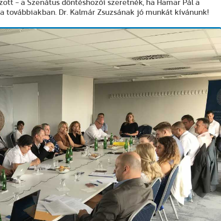
azott - a Szenátus döntéshozói szeretnék, ha Hamar Pál a
 a továbbiakban. Dr. Kalmár Zsuzsának jó munkát kívánunk!