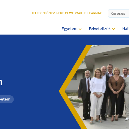
TELEFONKÖNYV
NEPTUN
WEBMAIL
E-LEARNING
Egyetem
Felvételizők
Hal
n
gyetem