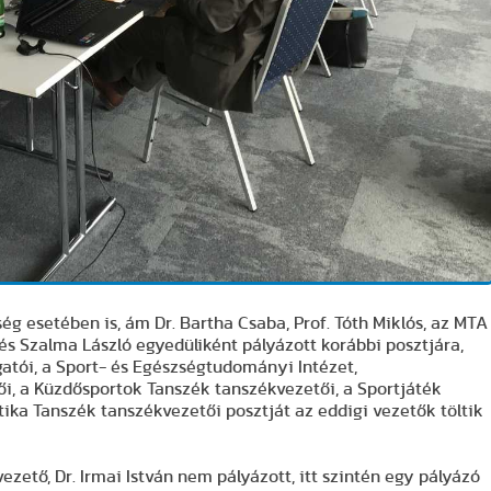
ég esetében is, ám Dr. Bartha Csaba, Prof. Tóth Miklós, az MTA
 és Szalma László egyedüliként pályázott korábbi posztjára,
atói, a Sport- és Egészségtudományi Intézet,
i, a Küzdősportok Tanszék tanszékvezetői, a Sportjáték
tika Tanszék tanszékvezetői posztját az eddigi vezetők töltik
zető, Dr. Irmai István nem pályázott, itt szintén egy pályázó