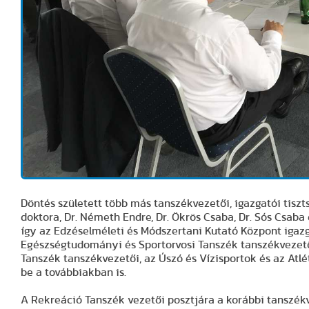
Döntés született több más tanszékvezetői, igazgatói tiszts
doktora, Dr. Németh Endre, Dr. Ökrös Csaba, Dr. Sós Csaba
így az Edzéselméleti és Módszertani Kutató Központ igazg
Egészségtudományi és Sportorvosi Tanszék tanszékvezető
Tanszék tanszékvezetői, az Úszó és Vízisportok és az Atlé
be a továbbiakban is.
A Rekreáció Tanszék vezetői posztjára a korábbi tanszékve