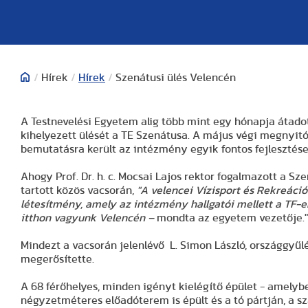
/
Hírek
/
Hírek
/
Szenátusi ülés Velencén
A Testnevelési Egyetem alig több mint egy hónapja átadot
kihelyezett ülését a TE Szenátusa. A május végi megnyit
bemutatásra került az intézmény egyik fontos fejlesztése
Ahogy Prof. Dr. h. c. Mocsai Lajos rektor fogalmazott a S
tartott közös vacsorán,
"A velencei Vízisport és Rekreáció
létesítmény, amely az intézmény hallgatói mellett a TF-e
itthon vagyunk Velencén –
mondta az egyetem vezetője."
Mindezt a vacsorán jelenlévő L. Simon László, országgyűlé
megerősítette.
A 68 férőhelyes, minden igényt kielégítő épület - amely
négyzetméteres előadóterem is épült és a tó pártján, a s