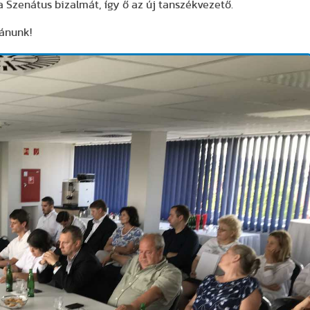
 a Szenátus bizalmát, így ő az új tanszékvezető.
vánunk!