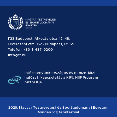
Hírek
Büszkeségeink
Hallgatói hírek
Tudományos hírek
TDK hírek
Pályázati hírek
TFSE hírek
Archívum
Eseménynaptár
1123 Budapest, Alkotás utca 42-48.
Levelezési cím: 1525 Budapest, Pf. 69
Telefon: +36-1-487-9200
info@tf.hu
Intézményünk országos és nemzetközi
hálózati kapcsolatát a KIFÜ NIIF Program
biztosítja
2026. Magyar Testnevelési és Sporttudományi Egyetem
Minden jog fenntartva!