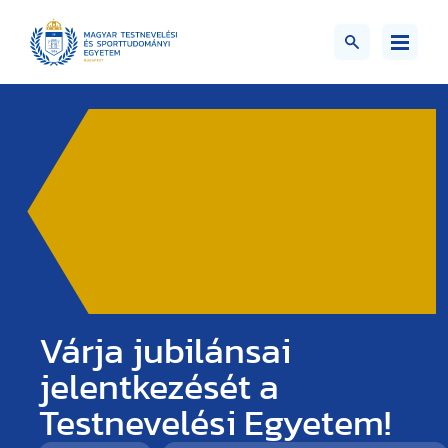
Várja jubilánsai
jelentkezését a
Testnevelési Egyetem!