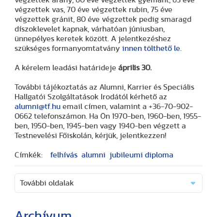
végzettek vas, 70 éve végzettek rubin, 75 éve
végzettek gránit, 80 éve végzettek pedig smaragd
díszoklevelet kapnak, várhatóan júniusban,
ünnepélyes keretek között. A jelentkezéshez
szükséges formanyomtatvány
innen tölthető le
.
A kérelem leadási határideje
április 30.
További tájékoztatás az Alumni, Karrier és Speciális
Hallgatói Szolgáltatások Irodától kérhető az
alumni@tf.hu
email címen, valamint a +36-70-902-
0662 telefonszámon. Ha Ön 1970-ben, 1960-ben, 1955-
ben, 1950-ben, 1945-ben vagy 1940-ben végzett a
Testnevelési Főiskolán, kérjük, jelentkezzen!
Címkék:
felhívás
alumni
jubileumi diploma
További oldalak
Archívum