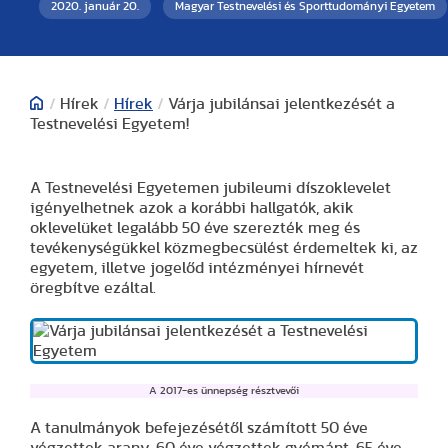
2020. január 20.
Magyar Testnevelési és Sporttudományi Egyetem
/
Hírek
/
Hírek
/
Várja jubilánsai jelentkezését a
Testnevelési Egyetem!
A Testnevelési Egyetemen jubileumi díszoklevelet
igényelhetnek azok a korábbi hallgatók, akik
oklevelüket legalább 50 éve szerezték meg és
tevékenységükkel közmegbecsülést érdemeltek ki, az
egyetem, illetve jogelőd intézményei hírnevét
öregbítve ezáltal.
A 2017-es ünnepség résztvevői
A tanulmányok befejezésétől számított 50 éve
végzettek arany, 60 éve végzettek gyémánt, 65 éve