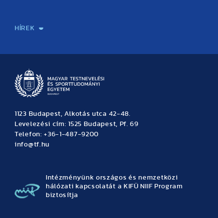
Sport-táplálkozástudományi Központ
Molekuláris Edzésélettani Kutató Központ
Doktori Iskola
Tudományos Iroda
Publikációk
TDK
Testnevelés, Sport, Tudomány
Habilitáció
Kutatásetika
OTDK
EKÖP
Nyári Egyetem
SPIRIT Olimpiai Tanulmányok Kutatási Központ
Kiváló Kutatási Infrastruktúra-hálózat
HÍREK
Hírek
Büszkeségeink
Hallgatói hírek
Tudományos hírek
TDK hírek
Pályázati hírek
TFSE hírek
Archívum
Eseménynaptár
1123 Budapest, Alkotás utca 42-48.
Levelezési cím: 1525 Budapest, Pf. 69
Telefon: +36-1-487-9200
info@tf.hu
Intézményünk országos és nemzetközi
hálózati kapcsolatát a KIFÜ NIIF Program
biztosítja