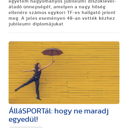
egyetem hagyományos jubileumi díszoklevél-
átadó ünnepségét, amelyen a nagy hőség
ellenére számos egykori TF-es hallgató jelent
meg. A jeles eseményen 48-an vették kézhez
jubileumi diplomájukat.
ÁlláSPORTál: hogy ne maradj
egyedül!