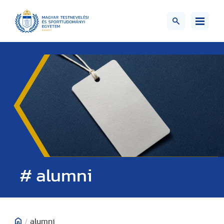
# alumni
/
alumni