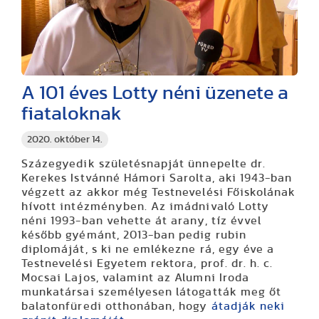
A 101 éves Lotty néni üzenete a
fiataloknak
2020. október 14.
Százegyedik születésnapját ünnepelte dr.
Kerekes Istvánné Hámori Sarolta, aki 1943-ban
végzett az akkor még Testnevelési Főiskolának
hívott intézményben. Az imádnivaló Lotty
néni 1993-ban vehette át arany, tíz évvel
később gyémánt, 2013-ban pedig rubin
diplomáját, s ki ne emlékezne rá, egy éve a
Testnevelési Egyetem rektora, prof. dr. h. c.
Mocsai Lajos, valamint az Alumni Iroda
munkatársai személyesen látogatták meg őt
balatonfüredi otthonában, hogy
átadják neki