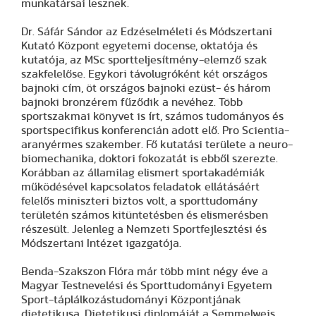
munkatársai lesznek.
Dr. Sáfár Sándor az Edzéselméleti és Módszertani
Kutató Központ egyetemi docense, oktatója és
kutatója, az MSc sportteljesítmény-elemző szak
szakfelelőse. Egykori távolugróként két országos
bajnoki cím, öt országos bajnoki ezüst- és három
bajnoki bronzérem fűződik a nevéhez. Több
sportszakmai könyvet is írt, számos tudományos és
sportspecifikus konferencián adott elő. Pro Scientia-
aranyérmes szakember. Fő kutatási területe a neuro-
biomechanika, doktori fokozatát is ebből szerezte.
Korábban az államilag elismert sportakadémiák
működésével kapcsolatos feladatok ellátásáért
felelős miniszteri biztos volt, a sporttudomány
területén számos kitüntetésben és elismerésben
részesült. Jelenleg a Nemzeti Sportfejlesztési és
Módszertani Intézet igazgatója.
Benda-Szakszon Flóra már több mint négy éve a
Magyar Testnevelési és Sporttudományi Egyetem
Sport-táplálkozástudományi Központjának
dietetikusa. Dietetikusi diplomáját a Semmelweis