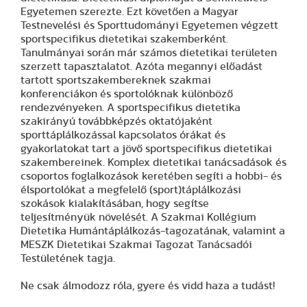
Egyetemen szerezte. Ezt követően a Magyar
Testnevelési és Sporttudományi Egyetemen végzett
sportspecifikus dietetikai szakemberként.
Tanulmányai során már számos dietetikai területen
szerzett tapasztalatot. Azóta megannyi előadást
tartott sportszakembereknek szakmai
konferenciákon és sportolóknak különböző
rendezvényeken. A sportspecifikus dietetika
szakirányú továbbképzés oktatójaként
sporttáplálkozással kapcsolatos órákat és
gyakorlatokat tart a jövő sportspecifikus dietetikai
szakembereinek. Komplex dietetikai tanácsadások és
csoportos foglalkozások keretében segíti a hobbi- és
élsportolókat a megfelelő (sport)táplálkozási
szokások kialakításában, hogy segítse
teljesítményük növelését. A Szakmai Kollégium
Dietetika Humántáplálkozás-tagozatának, valamint a
MESZK Dietetikai Szakmai Tagozat Tanácsadói
Testületének tagja.
Ne csak álmodozz róla, gyere és vidd haza a tudást!