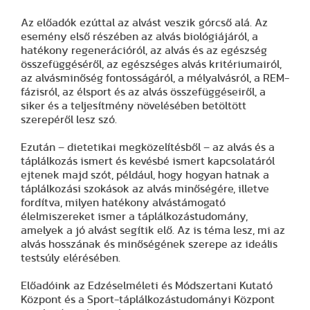
Az előadók ezúttal az alvást veszik górcső alá. Az
esemény első részében az alvás biológiájáról, a
hatékony regenerációról, az alvás és az egészség
összefüggéséről, az egészséges alvás kritériumairól,
az alvásminőség fontosságáról, a mélyalvásról, a REM-
fázisról, az élsport és az alvás összefüggéseiről, a
siker és a teljesítmény növelésében betöltött
szerepéről lesz szó.
Ezután – dietetikai megközelítésből – az alvás és a
táplálkozás ismert és kevésbé ismert kapcsolatáról
ejtenek majd szót, például, hogy hogyan hatnak a
táplálkozási szokások az alvás minőségére, illetve
fordítva, milyen hatékony alvástámogató
élelmiszereket ismer a táplálkozástudomány,
amelyek a jó alvást segítik elő. Az is téma lesz, mi az
alvás hosszának és minőségének szerepe az ideális
testsúly elérésében.
Előadóink az Edzéselméleti és Módszertani Kutató
Központ és a Sport-táplálkozástudományi Központ