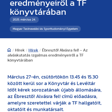
eredményeiről a TF
könyvtárában
2025. március 24.
Magyar Testnevelési és Sporttudományi Egyetem
/
Hírek
/
Hírek
/
Ébresztő! Alvásra fel! – Az
alváskutatás izgalmas eredményeiről a TF
könyvtárában
Március 27-én, csütörtökön 13.45 és 15.30
között kerül sor a Könyvtár és Levéltár
Időt kérek sorozatának újabb állomására,
az Ébresztő! Alvásra fel! című előadásra,
amelyre szeretettel várják a TF hallgatóit,
oktatóit és munkatársait.