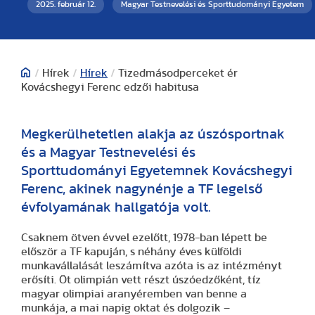
2025. február 12.
Magyar Testnevelési és Sporttudományi Egyetem
/
Hírek
/
Hírek
/
Tizedmásodperceket ér
Kovácshegyi Ferenc edzői habitusa
Megkerülhetetlen alakja az úszósportnak
és a Magyar Testnevelési és
Sporttudományi Egyetemnek Kovácshegyi
Ferenc, akinek nagynénje a TF legelső
évfolyamának hallgatója volt.
Csaknem ötven évvel ezelőtt, 1978-ban lépett be
először a TF kapuján, s néhány éves külföldi
munkavállalását leszámítva azóta is az intézményt
erősíti. Öt olimpián vett részt úszóedzőként, tíz
magyar olimpiai aranyéremben van benne a
munkája, a mai napig oktat és dolgozik –