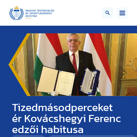
Tizedmásodperceket
ér Kovácshegyi Ferenc
edzői habitusa