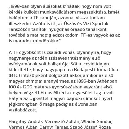
„1998-ban olyan állásokat kínáltak, hogy nem volt
kérdés külföldi munkavállalásom megszakítása. Ismét
beléptem a TF kapuján, azonnal vissza tudtam
illeszkedni. Azóta is itt, az Úszás és Vízi Sportok
Tanszékén tanítok, nyugdíjas óraadó tanárként,
továbbá a mai napig edzősködöm. TF-es vagyok és az
is maradok mindörökké.”
A TF egyébként is családi vonás, olyannyira, hogy
nagynénje az idén százéves intézmény első
évfolyamának volt hallgatója. Sőt a covid idején
kiderítette, hogy nagypapája a Budapesti Torna Club
(BTC) intézőjeként dolgozott akkor, amikor az első
magyar olimpiai aranyérmes, az 1896-ban Athénban
100 és 1200 méteres gyorsúszásban egyaránt első
helyen végzett Hajós Alfréd az egyesület tagja volt.
Bátyja az Újpesttel magyar bajnoki címeket nyert
jégkorongban, ő maga pedig az élvonalban
vízilabdázott.
Hargitay András, Verrasztó Zoltán, Wladár Sándor,
Vermes Albán, Darnyi Tamás, Szabó József, Rózsa