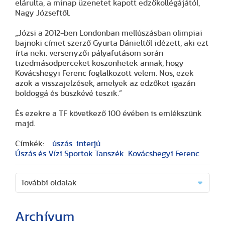
elárulta, a minap üzenetet kapott edzőkollégájától,
Nagy Józseftől.
„Józsi a 2012-ben Londonban mellúszásban olimpiai
bajnoki címet szerző Gyurta Dánieltől idézett, aki ezt
írta neki: versenyzői pályafutásom során
tizedmásodperceket köszönhetek annak, hogy
Kovácshegyi Ferenc foglalkozott velem. Nos, ezek
azok a visszajelzések, amelyek az edzőket igazán
boldoggá és büszkévé teszik.”
És ezekre a TF következő 100 évében is emlékszünk
majd.
Címkék:
úszás
interjú
Úszás és Vízi Sportok Tanszék
Kovácshegyi Ferenc
További oldalak
Archívum
(2 cikk)
(3 cikk)
(3 cikk)
(17 cikk)
(20 cikk)
(29 cikk)
(15 cikk)
(20 cikk)
(7 cikk)
(18 cikk)
(24 cikk)
(16 cikk)
(25 cikk)
(9 cikk)
(2 cikk)
(51 cikk)
(46 cikk)
(36 cikk)
(8 cikk)
(41 cikk)
(28 cikk)
(1 cikk)
(1 cikk)
(14 cikk)
(2 cikk)
(1 cikk)