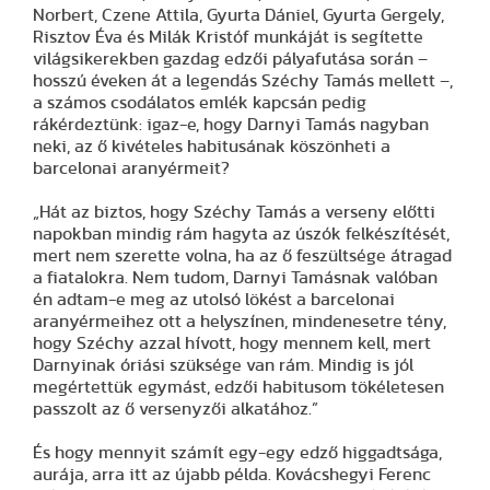
Norbert, Czene Attila, Gyurta Dániel, Gyurta Gergely,
Risztov Éva és Milák Kristóf munkáját is segítette
világsikerekben gazdag edzői pályafutása során –
hosszú éveken át a legendás Széchy Tamás mellett –,
a számos csodálatos emlék kapcsán pedig
rákérdeztünk: igaz-e, hogy Darnyi Tamás nagyban
neki, az ő kivételes habitusának köszönheti a
barcelonai aranyérmeit?
„Hát az biztos, hogy Széchy Tamás a verseny előtti
napokban mindig rám hagyta az úszók felkészítését,
mert nem szerette volna, ha az ő feszültsége átragad
a fiatalokra. Nem tudom, Darnyi Tamásnak valóban
én adtam-e meg az utolsó lökést a barcelonai
aranyérmeihez ott a helyszínen, mindenesetre tény,
hogy Széchy azzal hívott, hogy mennem kell, mert
Darnyinak óriási szüksége van rám. Mindig is jól
megértettük egymást, edzői habitusom tökéletesen
passzolt az ő versenyzői alkatához.”
És hogy mennyit számít egy-egy edző higgadtsága,
aurája, arra itt az újabb példa. Kovácshegyi Ferenc