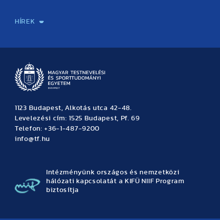
Sport-táplálkozástudományi Központ
Molekuláris Edzésélettani Kutató Központ
Doktori Iskola
Tudományos Iroda
Publikációk
TDK
Testnevelés, Sport, Tudomány
Habilitáció
Kutatásetika
OTDK
EKÖP
Nyári Egyetem
SPIRIT Olimpiai Tanulmányok Kutatási Központ
Kiváló Kutatási Infrastruktúra-hálózat
HÍREK
Hírek
Büszkeségeink
Hallgatói hírek
Tudományos hírek
TDK hírek
Pályázati hírek
TFSE hírek
Archívum
Eseménynaptár
1123 Budapest, Alkotás utca 42-48.
Levelezési cím: 1525 Budapest, Pf. 69
Telefon: +36-1-487-9200
info@tf.hu
Intézményünk országos és nemzetközi
hálózati kapcsolatát a KIFÜ NIIF Program
biztosítja