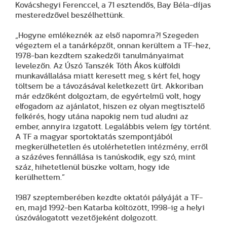
Kovácshegyi Ferenccel, a 71 esztendős, Bay Béla-díjas
mesteredzővel beszélhettünk.
„Hogyne emlékeznék az első napomra?! Szegeden
végeztem el a tanárképzőt, onnan kerültem a TF-hez,
1978-ban kezdtem szakedzői tanulmányaimat
levelezőn. Az Úszó Tanszék Tóth Ákos külföldi
munkavállalása miatt keresett meg, s kért fel, hogy
töltsem be a távozásával keletkezett űrt. Akkoriban
már edzőként dolgoztam, de egyértelmű volt, hogy
elfogadom az ajánlatot, hiszen ez olyan megtisztelő
felkérés, hogy utána napokig nem tud aludni az
ember, annyira izgatott. Legalábbis velem így történt.
A TF a magyar sportoktatás szempontjából
megkerülhetetlen és utolérhetetlen intézmény, erről
a százéves fennállása is tanúskodik, egy szó, mint
száz, hihetetlenül büszke voltam, hogy ide
kerülhettem.”
1987 szeptemberében kezdte oktatói pályáját a TF-
en, majd 1992-ben Katarba költözött, 1998-ig a helyi
úszóválogatott vezetőjeként dolgozott.