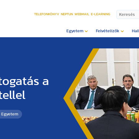
TELEFONKÖNYV
NEPTUN
WEBMAIL
E-LEARNING
Egyetem
Felvételizők
Hal
átogatás a
ellel
i Egyetem