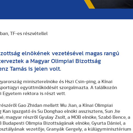
ban, TF-es részvétellel
Bizottság elnökének vezetésével magas rangú
zerveztek a Magyar Olimpiai Bizottság
enz Tamás is jelen volt.
yarország miniszterelnöke és Hszi Csin-ping, a Kínai
sportügyi együttműködését szorgalmazta. A találkozón
 Egyetem rektora is részt vett.
részéről Gao Zhidan mellett Wu Jian, a Kínai Olimpiai
g Kan igazgató és Su Donghao elnöki asszisztens, Sun Jie
tashé; magyar részről Gyulay Zsolt, a MOB elnöke, Szabó Bence, a
 Budapesti Olimpia Bizottságának elnöke, Gyurta Dániel, a
osztályának vezetője, Granyák Gergely, a külügyminisztérium