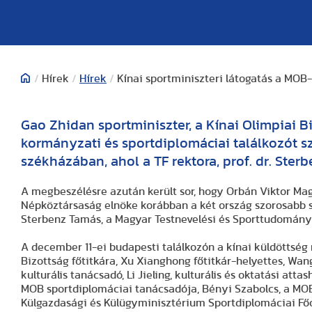
/
Hírek
/
Hírek
/
Kínai sportminiszteri látogatás a MOB-
Gao Zhidan sportminiszter, a Kínai Olimpiai 
kormányzati és sportdiplomáciai találkozót s
székházában, ahol a TF rektora, prof. dr. Sterb
A megbeszélésre azután került sor, hogy Orbán Viktor Mag
Népköztársaság elnöke korábban a két ország szorosabb 
Sterbenz Tamás, a Magyar Testnevelési és Sporttudományi
A december 11-ei budapesti találkozón a kínai küldöttség 
Bizottság főtitkára, Xu Xianghong főtitkár-helyettes, Wan
kulturális tanácsadó, Li Jieling, kulturális és oktatási at
MOB sportdiplomáciai tanácsadója, Bényi Szabolcs, a MOB
Külgazdasági és Külügyminisztérium Sportdiplomáciai Fő