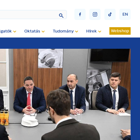
EN
Webshop
lgatók
Oktatás
Tudomány
Hírek