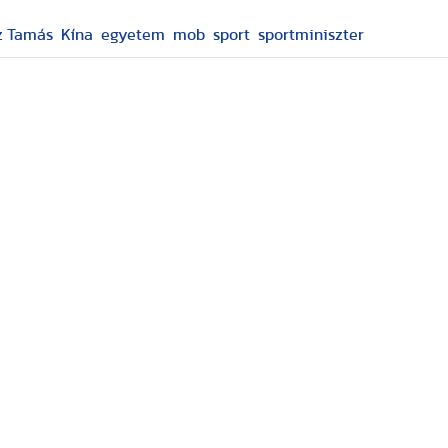
z Tamás
Kína
egyetem
mob
sport
sportminiszter