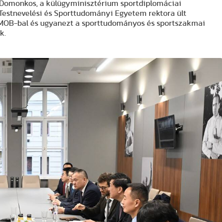
ch Domonkos, a külügyminisztérium sportdiplomáciai
Testnevelési és Sporttudományi Egyetem rektora ült
 MOB-bal és ugyanezt a sporttudományos és sportszakmai
k.