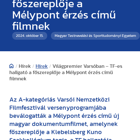
főszereplője a
Mélypont érzés című
filmnek
2024. október 15.
Magyar Testnevelési és Sporttudományi Egyetem
/
Hírek
/
Hírek
/
Világpremier Varsóban – TF-es
hallgató a főszereplője a Mélypont érzés című
filmnek
Az A-kategóriás Varsói Nemzetközi
Filmfesztivál versenyprogramjába
beválogatták a Mélypont érzés című új
magyar dokumentumfilmet, amelynek
főszereplője a Klebelsberg Kuno