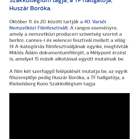
Szakkollégium tagja, a TF hallgatója,
Huszár Boróka.
Október 11. és 20. között tartják a
40. Varsói
Nemzetközi Filmfesztivált
. A rangos eseményre,
amely a nemzetközi produceri szövetség szerint a
berlini, cannes-i és velencei fesztivál mellett a világ
14 A-kategóriás filmfesztiváljának egyike, meghívták
Miklós Ádám dokumentumfilmjét, a Mélypont érzést
is, amelyet 15 másik alkotással együtt mutatnak be.
A film két szerfüggő felépülését mutatja be, az egyik
főszereplője pedig Huszár Boróka, a TF hallgatója, a
Klebelsberg Kuno Szakkollégium tagja.