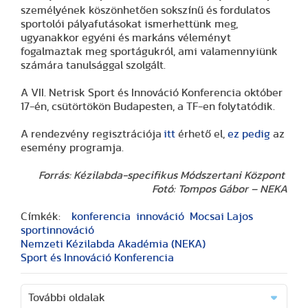
személyének köszönhetően sokszínű és fordulatos
sportolói pályafutásokat ismerhettünk meg,
ugyanakkor egyéni és markáns véleményt
fogalmaztak meg sportágukról, ami valamennyiünk
számára tanulsággal szolgált.
A VII. Netrisk Sport és Innováció Konferencia október
17-én, csütörtökön Budapesten, a TF-en folytatódik.
A rendezvény regisztrációja
itt
érhető el,
ez pedig
az
esemény programja.
Forrás: Kézilabda-specifikus Módszertani Központ
Fotó: Tompos Gábor – NEKA
Címkék:
konferencia
innováció
Mocsai Lajos
sportinnováció
Nemzeti Kézilabda Akadémia (NEKA)
Sport és Innováció Konferencia
További oldalak