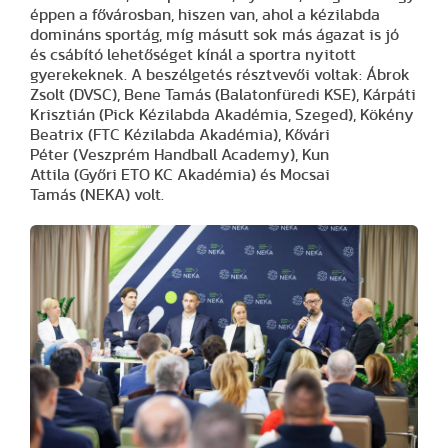
éppen a fővárosban, hiszen van, ahol a kézilabda
domináns sportág, míg másutt sok más ágazat is jó
és csábító lehetőséget kínál a sportra nyitott
gyerekeknek. A beszélgetés résztvevői voltak: Ábrok
Zsolt (DVSC), Bene Tamás (Balatonfüredi KSE), Kárpáti
Krisztián (Pick Kézilabda Akadémia, Szeged), Kökény
Beatrix (FTC Kézilabda Akadémia), Kővári
Péter (Veszprém Handball Academy), Kun
Attila (Győri ETO KC Akadémia) és Mocsai
Tamás (NEKA) volt.