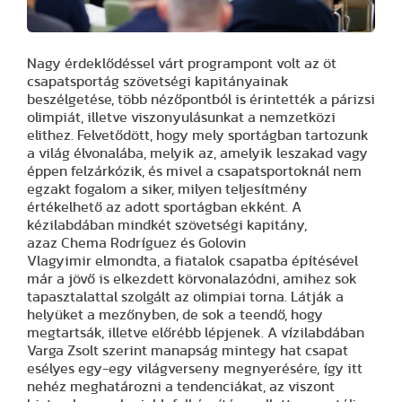
Nagy érdeklődéssel várt programpont volt az öt
csapatsportág szövetségi kapitányainak
beszélgetése, több nézőpontból is érintették a párizsi
olimpiát, illetve viszonyulásunkat a nemzetközi
elithez. Felvetődött, hogy mely sportágban tartozunk
a világ élvonalába, melyik az, amelyik leszakad vagy
éppen felzárkózik, és mivel a csapatsportoknál nem
egzakt fogalom a siker, milyen teljesítmény
értékelhető az adott sportágban ekként. A
kézilabdában mindkét szövetségi kapitány,
azaz Chema Rodríguez és Golovin
Vlagyimir elmondta, a fiatalok csapatba építésével
már a jövő is elkezdett körvonalazódni, amihez sok
tapasztalattal szolgált az olimpiai torna. Látják a
helyüket a mezőnyben, de sok a teendő, hogy
megtartsák, illetve előrébb lépjenek. A vízilabdában
Varga Zsolt szerint manapság mintegy hat csapat
esélyes egy-egy világverseny megnyerésére, így itt
nehéz meghatározni a tendenciákat, az viszont