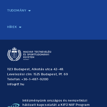
Képzéseink
Tanulmányi Hivatal
Felvételi és Adatszolgáltatási Osztály
Oktatási Igazgatóság
Oktatásfejlesztési Központ
Továbbképző Központ
Sportszaknyelvi Lektorátus
Intézetek és tanszékek
TUDOMÁNY
Sport-táplálkozástudományi Központ
Molekuláris Edzésélettani Kutató Központ
Doktori Iskola
Tudományos Iroda
Publikációk
TDK
Testnevelés, Sport, Tudomány
Habilitáció
Kutatásetika
OTDK
EKÖP
Nyári Egyetem
SPIRIT Olimpiai Tanulmányok Kutatási Központ
Kiváló Kutatási Infrastruktúra-hálózat
HÍREK
Hírek
Büszkeségeink
Hallgatói hírek
Tudományos hírek
TDK hírek
Pályázati hírek
TFSE hírek
Archívum
Eseménynaptár
1123 Budapest, Alkotás utca 42-48.
Levelezési cím: 1525 Budapest, Pf. 69
Telefon: +36-1-487-9200
info@tf.hu
Intézményünk országos és nemzetközi
hálózati kapcsolatát a KIFÜ NIIF Program