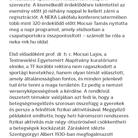
szervezte. A kiemelkedő érdeklődésre tekintettel az
esemény előtt jó néhány nappal le kellett zárni a
regisztrációt. A NEKA Lakófalu konferenciatermében
több mint 320 érdeklődő előtt Mocsai Tamás nyitotta
meg a napi programot, amely elsősorban a
csapatsportokra összpontosított – számolt be róla a
neka-mk.hu oldal.
Első előadóként prof. dr. h. c. Mocsai Lajos, a
Testnevelési Egyetemért Alapítvány kuratóriumi
elnöke, a TF korábbi rektora nem ragaszkodott a
sportági keretekhez, hanem olyan témát választott,
amely általánosságban fontos, és minden jelenlevő
tud érte tenni a maga területén. Ez pedig a nemzet
versenyképességének a kérdése. A rendkívül
összetett témakör valójában azt fedi le, hogy a
betegségmegelőzés szorosan összefügg a gyerekek
és persze a felnőttek fizikai aktivitásával. Meggyőző
példaként említette, hogy heti háromszori rendszeres
fizikai aktivitás már négy-ötszörösével csökkentheti
a betegségek kockázatát. Zárásként idézte
Szentgyörgyi Albert 1930-ban megfogalmazott