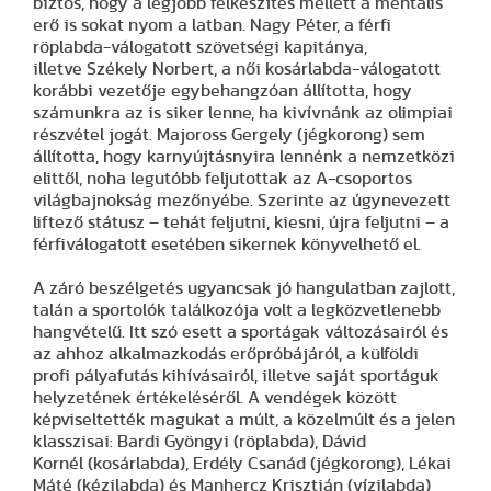
biztos, hogy a legjobb felkészítés mellett a mentális
erő is sokat nyom a latban. Nagy Péter, a férfi
röplabda-válogatott szövetségi kapitánya,
illetve Székely Norbert, a női kosárlabda-válogatott
korábbi vezetője egybehangzóan állította, hogy
számunkra az is siker lenne, ha kivívnánk az olimpiai
részvétel jogát. Majoross Gergely (jégkorong) sem
állította, hogy karnyújtásnyira lennénk a nemzetközi
elittől, noha legutóbb feljutottak az A-csoportos
világbajnokság mezőnyébe. Szerinte az úgynevezett
liftező státusz – tehát feljutni, kiesni, újra feljutni – a
férfiválogatott esetében sikernek könyvelhető el.
A záró beszélgetés ugyancsak jó hangulatban zajlott,
talán a sportolók találkozója volt a legközvetlenebb
hangvételű. Itt szó esett a sportágak változásairól és
az ahhoz alkalmazkodás erőpróbájáról, a külföldi
profi pályafutás kihívásairól, illetve saját sportáguk
helyzetének értékeléséről. A vendégek között
képviseltették magukat a múlt, a közelmúlt és a jelen
klasszisai: Bardi Gyöngyi (röplabda), Dávid
Kornél (kosárlabda), Erdély Csanád (jégkorong), Lékai
Máté (kézilabda) és Manhercz Krisztián (vízilabda)