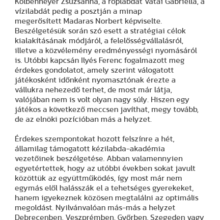
Kolbenheyer Zsuzsanna, a röplabdát Vatai Gabriella, a
vízilabdát pedig a posztján a minap
megerősített Madaras Norbert képviselte.
Beszélgetésük során szó esett a stratégiai célok
kialakításának módjáról, a felelősségvállalásról,
illetve a közvélemény eredményességi nyomásáról
is. Utóbbi kapcsán Ilyés Ferenc fogalmazott meg
érdekes gondolatot, amely szerint válogatott
játékosként időnként nyomasztónak érezte a
vállukra nehezedő terhet, de most már látja,
valójában nem is volt olyan nagy súly. Hiszen egy
játékos a következő meccsen javíthat, megy tovább,
de az elnöki pozícióban más a helyzet.
Érdekes szempontokat hozott felszínre a hét,
államilag támogatott kézilabda-akadémia
vezetőinek beszélgetése. Abban valamennyien
egyetértettek, hogy az utóbbi években sokat javult
közöttük az együttműködés, így most már nem
egymás elől halásszák el a tehetséges gyerekeket,
hanem igyekeznek közösen megtalálni az optimális
megoldást. Nyilvánvalóan más-más a helyzet
Debrecenben, Veszprémben, Győrben, Szegeden vagy