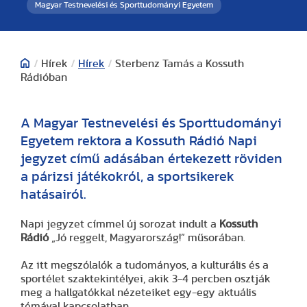
Magyar Testnevelési és Sporttudományi Egyetem
/
Hírek
/
Hírek
/
Sterbenz Tamás a Kossuth
Rádióban
A Magyar Testnevelési és Sporttudományi
Egyetem rektora a Kossuth Rádió Napi
jegyzet című adásában értekezett röviden
a párizsi játékokról, a sportsikerek
hatásairól.
Napi jegyzet címmel új sorozat indult a
Kossuth
Rádió
„Jó reggelt, Magyarország!” műsorában.
Az itt megszólalók a tudományos, a kulturális és a
sportélet szaktekintélyei, akik 3-4 percben osztják
meg a hallgatókkal nézeteiket egy-egy aktuális
témával kapcsolatban.