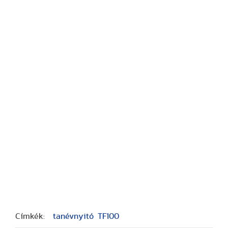
Címkék:
tanévnyitó
TF100