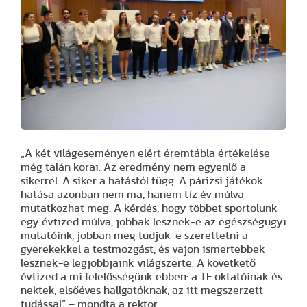
„A két világeseményen elért éremtábla értékelése
még talán korai. Az eredmény nem egyenlő a
sikerrel. A siker a hatástól függ. A párizsi játékok
hatása azonban nem ma, hanem tíz év múlva
mutatkozhat meg. A kérdés, hogy többet sportolunk
egy évtized múlva, jobbak lesznek-e az egészségügyi
mutatóink, jobban meg tudjuk-e szerettetni a
gyerekekkel a testmozgást, és vajon ismertebbek
lesznek-e legjobbjaink világszerte. A követkető
évtized a mi felelősségünk ebben: a TF oktatóinak és
nektek, elsőéves hallgatóknak, az itt megszerzett
tudással” – mondta a rektor.