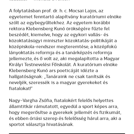
A folytatásban prof. dr. h. c. Mocsai Lajos, az
egyetemet fenntartó alapítvány kuratóriumi elnöke
szólt az egybegyűltekhez. Az egyetem korábbi
rektora Klebensberg Kunó örökségére fűzte fel
beszédét, kiemelve, hogy az egykori vallás- és
közoktatásügyi miniszter közoktatás-politikáját a
középiskola-rendszer megteremtése, a középfokú
lányoktatás reformja és a tanárképzés reformja
jellemezte, és ő volt az, aki megalapította a Magyar
Királyi Testnevelési Főiskolát. A kuratórium elnöke
Klebensberg Kunó ars poeticáját idézte a
hallgatóságnak: „Tanáraink ne csak tanítsák és
neveljék, szeressék is a magyar gyerekeket és
fiatalokat!”
Nagy-Vargha Zsófia, fiatalokért felelős helyettes
államtitkár rámutatott, egyedül a sport képes arra,
hogy megerősítse a gyerekek jellemét és fizikumát,
és ebben óriási szerep és felelősség hárul arra, aki a
sportot választja hivatásának.