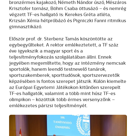
bronzérmes kajakozó, Németh Nándor úszó, Mészáros
Krisztofer tornász, Böhm Csaba öttusázó – és nemrég
végzett TF-es hallgató is: Kerekes Gréta atléta,
Krizsán Xénia hétpróbázó és Pigniczki Fanni ritmikus
gimnasztikázó.
Először prof. dr. Sterbenz Tamás köszöntötte az
egybegyűlteket. A rektor emlékeztetett, a TF száz
éve igyekszik a magyar sport és a
teljesítményfokozás szolgálatában állni. Ennek
jegyében megemlítette, hogy az intézmény nemcsak
sportolók, hanem leendő testnevelő tanárok,
sportszakemberek, sporttudósok, sportszervezetők
képzésében is fontos szerepet játszik. Külön kiemelte
az Európai Egyetemi Játékokon kitűnően szerepelt
TF-es hallgatók, valamint a több mint húsz TF-es
olimpikon – közöttük több érmes versenyzőnk –
emlékezetes párizsi teljesítményét.