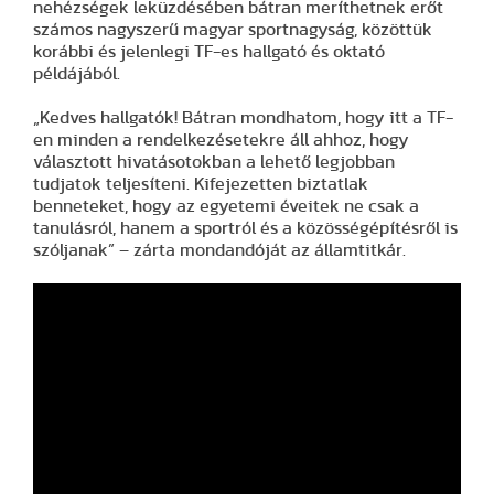
nehézségek leküzdésében bátran meríthetnek erőt
számos nagyszerű magyar sportnagyság, közöttük
korábbi és jelenlegi TF-es hallgató és oktató
példájából.
„Kedves hallgatók! Bátran mondhatom, hogy itt a TF-
en minden a rendelkezésetekre áll ahhoz, hogy
választott hivatásotokban a lehető legjobban
tudjatok teljesíteni. Kifejezetten biztatlak
benneteket, hogy az egyetemi éveitek ne csak a
tanulásról, hanem a sportról és a közösségépítésről is
szóljanak” – zárta mondandóját az államtitkár.