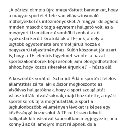
„A párizsi olimpia újra megerősített bennünket, hogy
a magyar sportélet tele van világszínvonalú
műhelyekkel és intézményekkel. A magyar delegáció
minden második tagja egyetemi hallgató volt, és a
megnyert tizenkilenc éremből tizenhat az ő
nyakukba került. Gratulálok a TF-nek, amely a
legtöbb egyetemista éremmel járult hozzá e
nagyszerű teljesítményhez. Külön köszönet jár azért
is, hogy a TF jelentős figyelmet szentel a hazai
sportszakemberek képzésének, ami elengedhetetlen
ahhoz, hogy közös sikereket érjünk el” – húzta alá.
A köszöntők sorát dr. Schmidt Ádám sportért felelős
államtitkár zárta, aki először megköszönte az
elsőéves hallgatóknak, hogy a sport szolgálatát
választották hivatásuknak, majd hozzátette, a nyári
sportsikerek újra megmutatták, a sport a
legkülönbözőbb véleményen lévőket is képes egy
közösséggé kovácsolni. A TF-re frissen felvett
hallgatók kihívásaival kapcsoltban megjegyezte, nem
könnyű az út, amelyre most rálépnek, de a