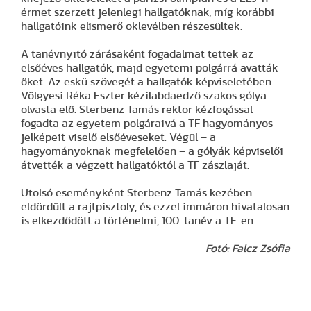
érmet szerzett jelenlegi hallgatóknak, míg korábbi
hallgatóink elismerő oklevélben részesültek.
A tanévnyitó zárásaként fogadalmat tettek az
elsőéves hallgatók, majd egyetemi polgárrá avatták
őket. Az eskü szövegét a hallgatók képviseletében
Völgyesi Réka Eszter kézilabdaedző szakos gólya
olvasta elő. Sterbenz Tamás rektor kézfogással
fogadta az egyetem polgáraivá a TF hagyományos
jelképeit viselő elsőéveseket. Végül – a
hagyományoknak megfelelően – a gólyák képviselői
átvették a végzett hallgatóktól a TF zászlaját.
Utolsó eseményként Sterbenz Tamás kezében
eldördült a rajtpisztoly, és ezzel immáron hivatalosan
is elkezdődött a történelmi, 100. tanév a TF-en.
Fotó: Falcz Zsófia