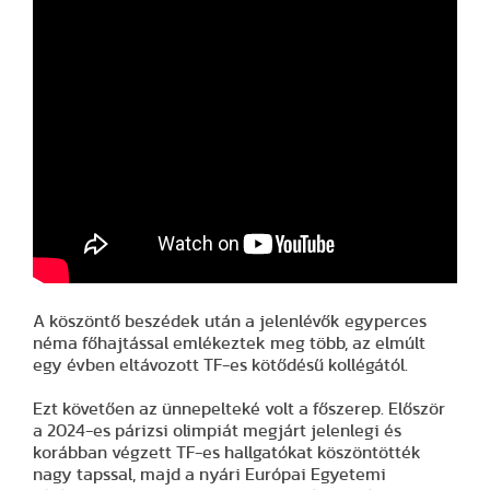
A köszöntő beszédek után a jelenlévők egyperces
néma főhajtással emlékeztek meg több, az elmúlt
egy évben eltávozott TF-es kötődésű kollégától.
Ezt követően az ünnepelteké volt a főszerep. Először
a 2024-es párizsi olimpiát megjárt jelenlegi és
korábban végzett TF-es hallgatókat köszöntötték
nagy tapssal, majd a nyári Európai Egyetemi