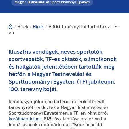
Magyar Testnevelési és Sporttudományi Egyetem
/
Hírek
/
Hírek
/
A 100. tanévnyitót tartották a TF-
en
Illusztris vendégek, neves sportolók,
sportvezetők, TF-es oktatók, olimpikonok
és hallgatók jelentlétében tartották meg
hétfőn a Magyar Testnevelési és
Sporttudományi Egyetem (TF) jubileumi,
100. tanévnyitóját.
Rendhagyó, jóformán történelmi jenlentőségű
tanévnyitót rendeztek a Magyar Testnevelési és
Sporttudományi Egyetemen, a TF-en. Mint arról
korábban írtunk
, 1925-ös alapítása óta ez volt a
fennállásának centenáriumát jövőre ünneplő