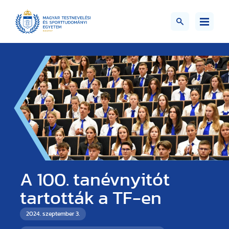
A 100. tanévnyitót
tartották a TF-en
2024. szeptember 3.