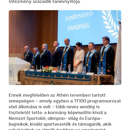
intézmény századik tanévnyitója.
Ennek megfelelően az Athén teremben tartott
ünnepségen – amely egyben a TF100 programsorozat
első állomása is volt – több neves vendég is
tiszteletét tette: a kormány képviselőin kívül a
Nemzet Sportolói, olimpiai- világ és Európa-
bajnokok, kiváló sportvezetők és támogatók, akik