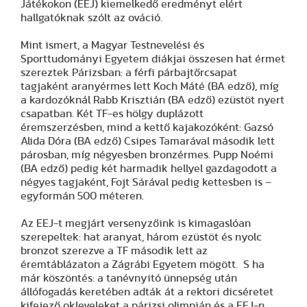
Játékokon (EEJ) kiemelkedő eredményt elért
hallgatóknak szólt az ováció.
Mint ismert, a Magyar Testnevelési és
Sporttudományi Egyetem diákjai összesen hat érmet
szereztek Párizsban: a férfi párbajtőrcsapat
tagjaként aranyérmes lett Koch Máté (BA edző), míg
a kardozóknál Rabb Krisztián (BA edző) ezüstöt nyert
csapatban. Két TF-es hölgy duplázott
éremszerzésben, mind a kettő kajakozóként: Gazsó
Alida Dóra (BA edző) Csipes Tamarával második lett
párosban, míg négyesben bronzérmes. Pupp Noémi
(BA edző) pedig két harmadik hellyel gazdagodott a
négyes tagjaként, Fojt Sárával pedig kettesben is –
egyformán 500 méteren.
Az EEJ-t megjárt versenyzőink is kimagaslóan
szerepeltek: hat aranyat, három ezüstöt és nyolc
bronzot szerezve a TF második lett az
éremtáblázaton a Zágrábi Egyetem mögött. S ha
már köszöntés: a tanévnyitó ünnepség után
állófogadás keretében adták át a rektori dicséretet
kifejező okleveleket a párizsi olimpián és a EEJ-n