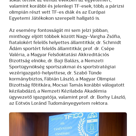
sokat tettek az elmúlt években az egyetemért,
valamint korábbi és jelenlegi TF-esek, több, a párizsi
olimpián részt vett TF-es diák és az Európai
Egyetemi Játékokon szerepelt hallgató is.
Az esemény fontosságát mi sem jelzi jobban,
minthogy eljött többek között Nagy-Vargha Zsófia,
fiatalokért felelős helyettes államtitkár, dr. Schmidt
Ádám sportért felelős államtitkár, prof. dr. Csépe
Valéria, a Magyar Felsőoktatási Akkreditációs
Bizottság elnöke, dr. Baji Balázs, a Nemzeti
Sportügynökség sportszakmai és sportstratégiai
vezérigazgató-helyettese, dr. Szabó Tünde
kormánybiztos, Fábián László, a Magyar Olimpiai
Bizottság főtitkára, Mocsai Tamás korábbi válogatott
kézilabdázó, a Nemzeti Kézilabda Akadémia
ügyvezető igazgatója, valamint prof. dr. Borhy László,
az Eötvös Loránd Tudományegyetem rektora.