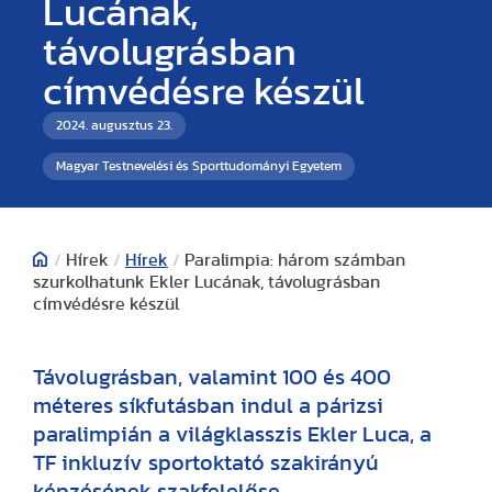
Lucának,
távolugrásban
címvédésre készül
2024. augusztus 23.
Magyar Testnevelési és Sporttudományi Egyetem
/
Hírek
/
Hírek
/
Paralimpia: három számban
szurkolhatunk Ekler Lucának, távolugrásban
címvédésre készül
Távolugrásban, valamint 100 és 400
méteres síkfutásban indul a párizsi
paralimpián a világklasszis Ekler Luca, a
TF inkluzív sportoktató szakirányú
képzésének szakfelelőse.