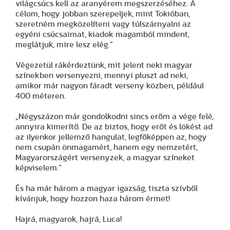
világcsúcs kell az aranyérem megszerzéséhez. A
célom, hogy jobban szerepeljek, mint Tokióban,
szeretném megközelíteni vagy túlszárnyalni az
egyéni csúcsaimat, kiadok magamból mindent,
meglátjuk, mire lesz elég.”
Végezetül rákérdeztünk, mit jelent neki magyar
színekben versenyezni, mennyi pluszt ad neki,
amikor már nagyon fáradt verseny közben, például
400 méteren.
„Négyszázon már gondolkodni sincs erőm a vége felé,
annyira kimerítő. De az biztos, hogy erőt és lökést ad
az ilyenkor jellemző hangulat, legfőképpen az, hogy
nem csupán önmagamért, hanem egy nemzetért,
Magyarországért versenyzek, a magyar színeket
képviselem.”
És ha már három a magyar igazság, tiszta szívből
kívánjuk, hogy hozzon haza három érmet!
Hajrá, magyarok, hajrá, Luca!