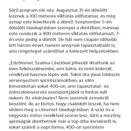
Sűrű program elé néz. Augusztus 31-én délelőtt
lesznek a 100 méteres síkfutás előfutamai, és még
aznap este következik a döntő. Szeptember 5-én
délelőtt távolugrásban szerepel a döntőben, másnap
este rendezik a 400 méteres síkfutás előfutamait, 7-
én este pedig a döntőt. De hát nem csupán idősebb
lett három évvel, hanem annyival tapasztaltabb is,
ami rengeteget számíthat a kiélezett helyzetekben.
„Edzőmmel, Szalma Lászlóval pihenőt iktattunk az
éves felkészülésembe, ami bátor, és mint kiderült,
rendkívül hasznos lépés volt. Tokió óta jóval többször
versenyeztem sprintszámokban, az idén
kimondottan sokat 400-on, ami tapasztalat- és
önbizalomszerzés szempontjából is fontos volt
nekem. Az elvárásaim? Nem szeretek érmekről
beszélni, de az biztos, hogy csalódott leszek, ha nem
védem meg a címemet távolugrásban. A száz és a
négyszáz méter rendkívül szoros lesz, sűrű a mezőny,
apróságok dönthetnek már a top ötbe kerülésről is,
sokat számít a napi forma, 400-on szerintem