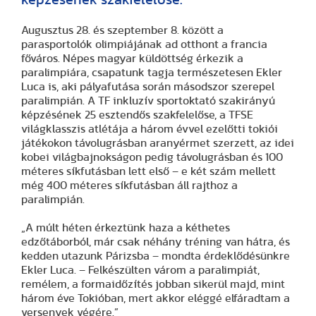
Augusztus 28. és szeptember 8. között a
parasportolók olimpiájának ad otthont a francia
főváros. Népes magyar küldöttség érkezik a
paralimpiára, csapatunk tagja természetesen Ekler
Luca is, aki pályafutása során másodszor szerepel
paralimpián. A TF inkluzív sportoktató szakirányú
képzésének 25 esztendős szakfelelőse, a TFSE
világklasszis atlétája a három évvel ezelőtti tokiói
játékokon távolugrásban aranyérmet szerzett, az idei
kobei világbajnokságon pedig távolugrásban és 100
méteres síkfutásban lett első – e két szám mellett
még 400 méteres síkfutásban áll rajthoz a
paralimpián.
„A múlt héten érkeztünk haza a kéthetes
edzőtáborból, már csak néhány tréning van hátra, és
kedden utazunk Párizsba – mondta érdeklődésünkre
Ekler Luca. – Felkészülten várom a paralimpiát,
remélem, a formaidőzítés jobban sikerül majd, mint
három éve Tokióban, mert akkor eléggé elfáradtam a
versenyek végére.”