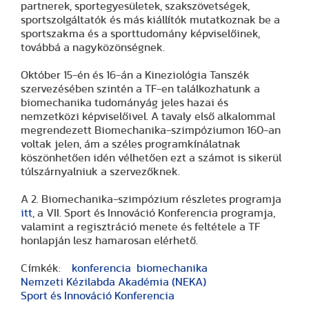
partnerek, sportegyesületek, szakszövetségek,
sportszolgáltatók és más kiállítók mutatkoznak be a
sportszakma és a sporttudomány képviselőinek,
továbbá a nagyközönségnek.
Október 15-én és 16-án a Kineziológia Tanszék
szervezésében szintén a TF-en találkozhatunk a
biomechanika tudományág jeles hazai és
nemzetközi képviselőivel. A tavaly első alkalommal
megrendezett Biomechanika-szimpóziumon 160-an
voltak jelen, ám a széles programkínálatnak
köszönhetően idén vélhetően ezt a számot is sikerül
túlszárnyalniuk a szervezőknek.
A 2. Biomechanika-szimpózium részletes programja
itt
, a VII. Sport és Innováció Konferencia programja,
valamint a regisztráció menete és feltétele a TF
honlapján lesz hamarosan elérhető.
Címkék:
konferencia
biomechanika
Nemzeti Kézilabda Akadémia (NEKA)
Sport és Innováció Konferencia