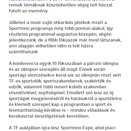
remek témáknak köszönhetően végig telt házzal
futott az esemény.
Jóllehet a most zajló ötkarikás játékok miatt a
Sportinno programja még több ponton alakul, így
részletes programmal augusztus közepén, végén
jelentkezünk, de a főbb fókuszok már most látszanak,
ami alapján vélhetően idén is telt házra
számíthatunk.
A konferencia egyik fő fókuszában a párizsi olimpia
és az olimpiai szereplés áll majd. Ennek során
sportági elemzésekre kerül sor az olimpián részt vett
TF-es sportolók, sportszakemberek, szakértők és
edzők, valamint több ismert külsős szakember
részvételével, segítségével. Emellett szó lesz az új
sportágak megjelenéséről és hatásukról a sportéletre,
és kiemelt szerepet kap a programban a sport és
fenntarthatóság kérdése is – mindez előadások és
kerekasztal-beszélgetések keretében.
A TF aulájában újra lesz Sportinno Expo, ahol piaci