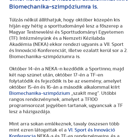
Biomechanika-szimpóziumra is.
Túlzás nélkül állíthatjuk, hogy október közepén kis
híján egy hétig a sporttudományé lesz a főszerep a
Magyar Testnevelési és Sporttudományi Egyetemen
(TF). Intézményünk és a Nemzeti Kézilabda
Akadémia (NEKA) ekkor rendezi ugyanis a VII. Sport
és Innováció Konferenciát, illetve ezalatt kerül sor a 2.
Biomechanika-szimpóziumra is.
Október 14-én a NEKA-n kezdődik a Sportinno, majd
két nap szünet után, október 17-én a TF-en
folytatódik és fejeződik is be az esemény, amelyet
október 15-én és 16-án a második alkalommal kiírt
Biomechanika-szimpózium
„szakít meg”. Utóbbi
rangos rendezvénynek, amelyet a TF100
programsorozat jegyében tartanak, ugyancsak a TF
lesz a házigazdája.
Mint arra sokan emlékeznek, tavaly összesen több
mint ezren látogattak el a
VI. Sport és Innováció
Konferencia
NEKA-s és TF-es rendezvényeire, és a