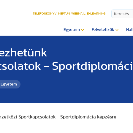
TELEFONKÖNYV
NEPTUN
WEBMAIL
E-LEARNING
Egyetem
Felvételizők
Hal
kezhetünk
solatok - Sportdiplomáci
i Egyetem
mzetközi Sportkapcsolatok - Sportdiplomácia képzésre