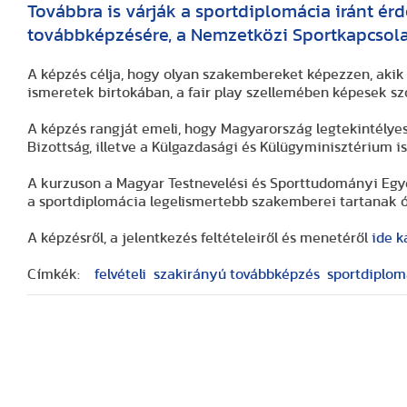
Továbbra is várják a sportdiplomácia iránt ér
továbbképzésére, a Nemzetközi Sportkapcsola
A képzés célja, hogy olyan szakembereket képezzen, akik
ismeretek birtokában, a fair play szellemében képesek szol
A képzés rangját emeli, hogy Magyarország legtekintélye
Bizottság, illetve a Külgazdasági és Külügyminisztérium i
A kurzuson a Magyar Testnevelési és Sporttudományi Egy
a sportdiplomácia legelismertebb szakemberei tartanak 
A képzésről, a jelentkezés feltételeiről és menetéről
ide k
Címkék:
felvételi
szakirányú továbbképzés
sportdiplom