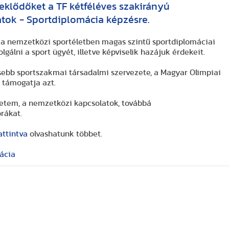
deklődőket a TF kétféléves szakirányú
tok - Sportdiplomácia képzésre.
 a nemzetközi sportéletben magas szintű sportdiplomáciai
gálni a sport ügyét, illetve képviselik hazájuk érdekeit.
sebb sportszakmai társadalmi szervezete, a Magyar Olimpiai
s támogatja azt.
etem, a nemzetközi kapcsolatok, továbbá
órákat.
attintva
olvashatunk többet.
ácia