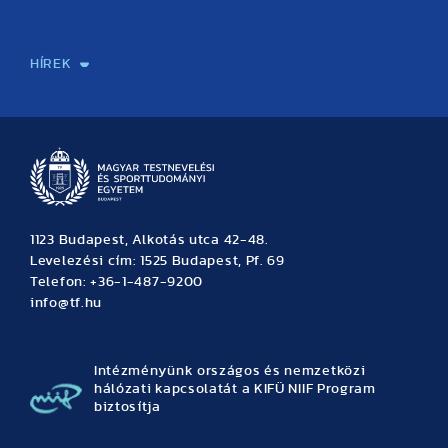
Sport-táplálkozástudományi Központ
Molekuláris Edzésélettani Kutató Központ
Doktori Iskola
Tudományos Iroda
Publikációk
TDK
Testnevelés, Sport, Tudomány
Habilitáció
Kutatásetika
OTDK
EKÖP
Nyári Egyetem
SPIRIT Olimpiai Tanulmányok Kutatási Központ
Kiváló Kutatási Infrastruktúra-hálózat
HÍREK
Hírek
Büszkeségeink
Hallgatói hírek
Tudományos hírek
TDK hírek
Pályázati hírek
TFSE hírek
Archívum
Eseménynaptár
1123 Budapest, Alkotás utca 42-48.
Levelezési cím: 1525 Budapest, Pf. 69
Telefon: +36-1-487-9200
info@tf.hu
Intézményünk országos és nemzetközi
hálózati kapcsolatát a KIFÜ NIIF Program
biztosítja