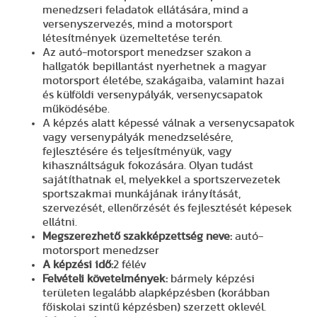
menedzseri feladatok ellátására, mind a
versenyszervezés, mind a motorsport
létesítmények üzemeltetése terén.
Az autó-motorsport menedzser szakon a
hallgatók bepillantást nyerhetnek a magyar
motorsport életébe, szakágaiba, valamint hazai
és külföldi versenypályák, versenycsapatok
működésébe.
A képzés alatt képessé válnak a versenycsapatok
vagy versenypályák menedzselésére,
fejlesztésére és teljesítményük, vagy
kihasználtságuk fokozására. Olyan tudást
sajátíthatnak el, melyekkel a sportszervezetek
sportszakmai munkájának irányítását,
szervezését, ellenőrzését és fejlesztését képesek
ellátni.
Megszerezhető szakképzettség neve:
autó-
motorsport menedzser
A képzési idő:
2 félév
Felvételi követelmények:
bármely képzési
területen legalább alapképzésben (korábban
főiskolai szintű képzésben) szerzett oklevél.