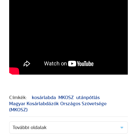
Címkék:
kosárlabda
MKOSZ
utánpótlás
Magyar Kosárlabdázók Országos Szövetsége
(MKOSZ)
További oldalak