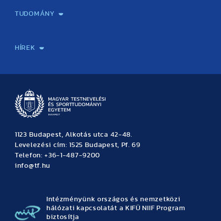
TUDOMÁNY
Sport-táplálkozástudományi Központ
Molekuláris Edzésélettani Kutató Központ
Doktori Iskola
Tudományos Iroda
Publikációk
TDK
Testnevelés, Sport, Tudomány
Habilitáció
Kutatásetika
OTDK
EKÖP
Nyári Egyetem
SPIRIT Olimpiai Tanulmányok Kutatási Központ
Kiváló Kutatási Infrastruktúra-hálózat
HÍREK
Hírek
Büszkeségeink
Hallgatói hírek
Tudományos hírek
TDK hírek
Pályázati hírek
TFSE hírek
Archívum
Eseménynaptár
1123 Budapest, Alkotás utca 42-48.
Levelezési cím: 1525 Budapest, Pf. 69
Telefon: +36-1-487-9200
info@tf.hu
Intézményünk országos és nemzetközi
hálózati kapcsolatát a KIFÜ NIIF Program
biztosítja