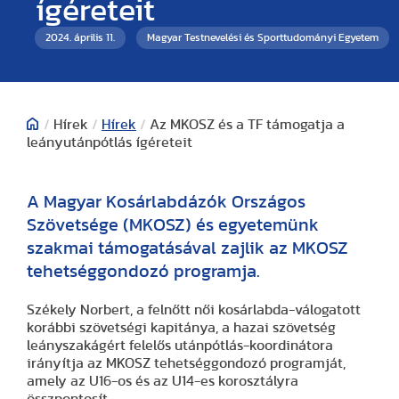
ígéreteit
2024. április 11.
Magyar Testnevelési és Sporttudományi Egyetem
/
Hírek
/
Hírek
/
Az MKOSZ és a TF támogatja a
leányutánpótlás ígéreteit
A Magyar Kosárlabdázók Országos
Szövetsége (MKOSZ) és egyetemünk
szakmai támogatásával zajlik az MKOSZ
tehetséggondozó programja.
Székely Norbert, a felnőtt női kosárlabda-válogatott
korábbi szövetségi kapitánya, a hazai szövetség
leányszakágért felelős utánpótlás-koordinátora
irányítja az MKOSZ tehetséggondozó programját,
amely az U16-os és az U14-es korosztályra
összpontosít.