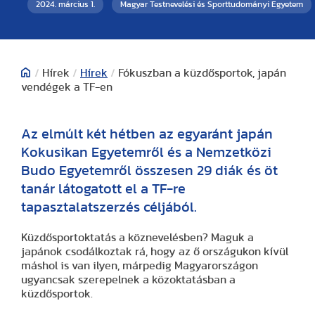
2024. március 1.
Magyar Testnevelési és Sporttudományi Egyetem
/
Hírek
/
Hírek
/
Fókuszban a küzdősportok, japán
vendégek a TF-en
Az elmúlt két hétben az egyaránt japán
Kokusikan Egyetemről és a Nemzetközi
Budo Egyetemről összesen 29 diák és öt
tanár látogatott el a TF-re
tapasztalatszerzés céljából.
Küzdősportoktatás a köznevelésben? Maguk a
japánok csodálkoztak rá, hogy az ő országukon kívül
máshol is van ilyen, márpedig Magyarországon
ugyancsak szerepelnek a közoktatásban a
küzdősportok.