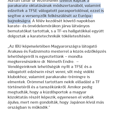
Adrián tanár úr vezetésével
ízelítőt kaptak a
parakarate oktatásának módszertanából, valamint
edzettek a TFSE válogatott parasportolóival, ezzel is
segítve a versenyzők felkészülését az Európa-
bajnokságra.
A félév kezdését követő napokban
karate- és önvédelemórákon járva látványos
bemutatókat tartottak, s a TF-es hallgatókkal együtt
dolgoztak a karatetechnikák tökéletesítésén.
„Az IBU képviseletében Magyarországra látogató
Arakava és Fudzsimoto mesterrel a közös edzőképzés
lehetőségeiről is egyeztettünk – mondta
megkeresésünkre dr. Németh Endre. –
Vendégeinknek lehetőségük nyílt a TFSE és a
válogatott edzésein részt venni, sőt még vidéki
klubokhoz, valamint parakarake-tréningre is
elmentek. Örömmel tartottam nekik előadást a TF
történetéről és a tanszékünkről. Amikor pedig
megtudták, hogy a küzdősportok a magyar
közoktatás részét képezik, egyenesen el voltak
ájulva, mert nem gondolták, hogy Japánon kívül más
országban is működik.”