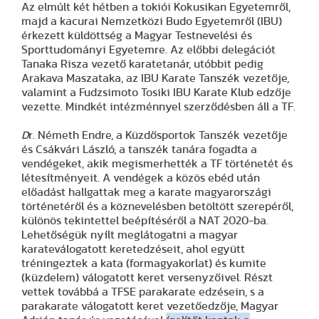
Az elmúlt két hétben a tokiói Kokusikan Egyetemről,
majd a kacurai Nemzetközi Budo Egyetemről (IBU)
érkezett küldöttség a Magyar Testnevelési és
Sporttudományi Egyetemre. Az előbbi delegációt
Tanaka Risza vezető karatetanár, utóbbit pedig
Arakava Maszataka, az IBU Karate Tanszék vezetője,
valamint a Fudzsimoto Tosiki IBU Karate Klub edzője
vezette. Mindkét intézménnyel szerződésben áll a TF.
D
r. Németh Endre, a Küzdősportok Tanszék vezetője
és Csákvári László, a tanszék tanára fogadta a
vendégeket, akik megismerhették a TF történetét és
létesítményeit. A vendégek a közös ebéd után
előadást hallgattak meg a karate magyarországi
történetéről és a köznevelésben betöltött szerepéről,
különös tekintettel beépítéséről a NAT 2020-ba.
Lehetőségük nyílt meglátogatni a magyar
karateválogatott keretedzéseit, ahol együtt
tréningeztek a kata (formagyakorlat) és kumite
(küzdelem) válogatott keret versenyzőivel. Részt
vettek továbbá a TFSE parakarate edzésein, s a
parakarate válogatott keret vezetőedzője, Magyar