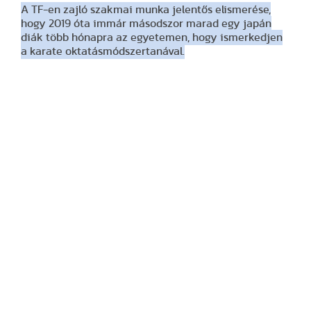
A TF-en zajló szakmai munka jelentős elismerése,
hogy 2019 óta immár másodszor marad egy japán
diák több hónapra az egyetemen, hogy ismerkedjen
a karate oktatásmódszertanával.