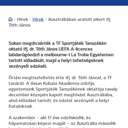
/
Hírek
/
Hírek
/
Ausztráliában aratott sikert ifj.
Tóth János
Sokan megdicsérték a TF Sportjáték Tanszékén
oktató
ifj. dr. Tóth János
UEFA A-licences
labdarúgóedző a melbourne-i La Trobe Egyetemen
tartott előadását, majd a helyi tehetségeknek
vezényelt edzését.
Óriási megtiszteltetés érte ifj. dr. Tóth Jánost, a TF
tanárát. A Vasas Kubala Akadémia edzője,
egyetemünk Sportjáték Tanszékének oktatója tavaly
december közepén kapott meghívást Ausztráliába,
ahol előadást tartott, és edzést vezényelt a helyi
fiataloknak.
A szakember – aki 17 éve edzősködik, és
folyamatosan képezi magát – az Ausztrália második