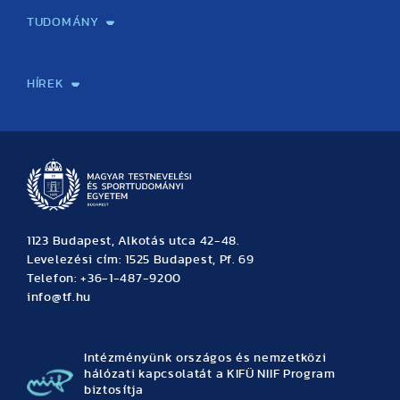
TUDOMÁNY
Sport-táplálkozástudományi Központ
Molekuláris Edzésélettani Kutató Központ
Doktori Iskola
Tudományos Iroda
Publikációk
TDK
Testnevelés, Sport, Tudomány
Habilitáció
Kutatásetika
OTDK
EKÖP
Nyári Egyetem
SPIRIT Olimpiai Tanulmányok Kutatási Központ
Kiváló Kutatási Infrastruktúra-hálózat
HÍREK
Hírek
Büszkeségeink
Hallgatói hírek
Tudományos hírek
TDK hírek
Pályázati hírek
TFSE hírek
Archívum
Eseménynaptár
1123 Budapest, Alkotás utca 42-48.
Levelezési cím: 1525 Budapest, Pf. 69
Telefon: +36-1-487-9200
info@tf.hu
Intézményünk országos és nemzetközi
hálózati kapcsolatát a KIFÜ NIIF Program
biztosítja