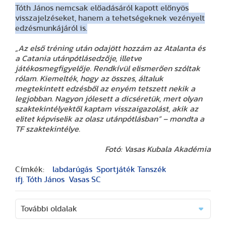
Tóth János nemcsak előadásáról kapott előnyös
visszajelzéseket, hanem a tehetségeknek vezényelt
edzésmunkájáról is.
„Az első tréning után odajött hozzám az Atalanta és
a Catania utánpótlásedzője, illetve
játékosmegfigyelője. Rendkívül elismerően szóltak
rólam. Kiemelték, hogy az összes, általuk
megtekintett edzésből az enyém tetszett nekik a
legjobban. Nagyon jólesett a dicséretük, mert olyan
szaktekintélyektől kaptam visszaigazolást, akik az
elitet képviselik az olasz utánpótlásban” – mondta a
TF szaktekintélye.
Fotó: Vasas Kubala Akadémia
Címkék:
labdarúgás
Sportjáték Tanszék
ifj. Tóth János
Vasas SC
További oldalak