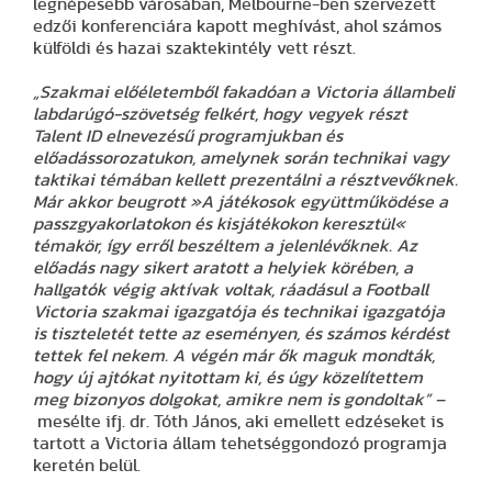
legnépesebb városában, Melbourne-ben szervezett
edzői konferenciára kapott meghívást, ahol számos
külföldi és hazai szaktekintély vett részt.
„Szakmai előéletemből fakadóan a Victoria állambeli
labdarúgó-szövetség felkért, hogy vegyek részt
Talent ID elnevezésű programjukban és
előadássorozatukon, amelynek során technikai vagy
taktikai témában kellett prezentálni a résztvevőknek.
Már akkor beugrott »A játékosok együttműködése a
passzgyakorlatokon és kisjátékokon keresztül«
témakör, így erről beszéltem a jelenlévőknek. Az
előadás nagy sikert aratott a helyiek körében, a
hallgatók végig aktívak voltak, ráadásul a Football
Victoria szakmai igazgatója és technikai igazgatója
is tiszteletét tette az eseményen, és számos kérdést
tettek fel nekem. A végén már ők maguk mondták,
hogy új ajtókat nyitottam ki, és úgy közelítettem
meg bizonyos dolgokat, amikre nem is gondoltak”
–
mesélte ifj. dr. Tóth János, aki emellett edzéseket is
tartott a Victoria állam tehetséggondozó programja
keretén belül.