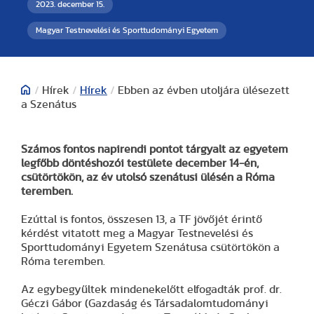
2023. december 15.
Magyar Testnevelési és Sporttudományi Egyetem
/
Hírek
/
Hírek
/
Ebben az évben utoljára ülésezett
a Szenátus
Számos fontos napirendi pontot tárgyalt az egyetem
legfőbb döntéshozói testülete december 14-én,
csütörtökön, az év utolsó szenátusi ülésén a Róma
teremben.
Ezúttal is fontos, összesen 13, a TF jövőjét érintő
kérdést vitatott meg a Magyar Testnevelési és
Sporttudományi Egyetem Szenátusa csütörtökön a
Róma teremben.
Az egybegyűltek mindenekelőtt elfogadták prof. dr.
Géczi Gábor (Gazdaság és Társadalomtudományi