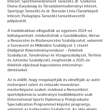
Intézet, Sportmenedzsment Tanszék), dr. Szekeres
Diana (Gazdaság és Társadalomtudományi Intézet,
Sportjogi Tanszék) és dr. Borosán Lívia (Tanárképző
Intézet, Pedagógia Tanszék) tanszékvezetői
pályázatát.
A továbbiakban elfogadták az egyetem 2024-es
költségvetését, módosították a Gazdálkodási, illetve
a Beszerzési és Közbeszerzési Szabályzatot, valamint
a Szervezeti és Működési Szabályzat 3. részét
(Hallgatói Követelményrendszer – Felvételi
Szabályzat, Tanulmányi és Vizsgaszabályzat, Térítési
és Juttatási Szabályzat), meghozták a 2025-ös
felvételi eljárással kapcsolatos intézményi
döntéseket.
Az is eldőlt, hogy megalapítják és elindítják az autó-
motorsport üzleti és műszaki menedzser
mesterképzési szakot, módosul a Nemzetközi
sportdiplomácia szakirányú továbbképzési szak
(International Sports Diplomacy Postgraduate
Specialization Programme) képzési programja,
valamint az Iratkezelési Szabályzat. Az ülés végén