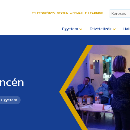
TELEFONKÖNYV
NEPTUN
WEBMAIL
E-LEARNING
Egyetem
Felvételizők
Hal
encén
i Egyetem