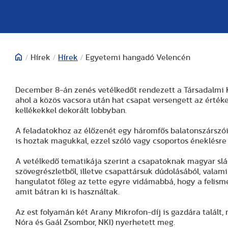
/
Hírek
/
Hírek
/
Egyetemi hangadó Velencén
December 8-án zenés vetélkedőt rendezett a Társadalmi Ka
ahol a közös vacsora után hat csapat versengett az érté
kellékekkel dekorált lobbyban.
A feladatokhoz az élőzenét egy háromfős balatonszárszói 
is hoztak magukkal, ezzel szóló vagy csoportos éneklésre
A vetélkedő tematikája szerint a csapatoknak magyar slág
szövegrészletből, illetve csapattársuk dúdolásából, valami
hangulatot főleg az tette egyre vidámabbá, hogy a felism
amit bátran ki is használtak.
Az est folyamán két Arany Mikrofon-díj is gazdára talált, 
Nóra és Gaál Zsombor, NKI) nyerhetett meg.