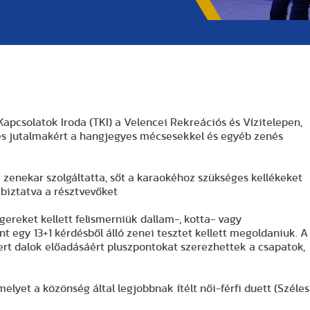
pcsolatok Iroda (TKI) a Velencei Rekreációs és Vízitelepen,
kes jutalmakért a hangjegyes mécsesekkel és egyéb zenés
zenekar szolgáltatta, sőt a karaokéhoz szükséges kellékeket
 biztatva a résztvevőket
ereket kellett felismerniük dallam-, kotta- vagy
nt egy 13+1 kérdésből álló zenei tesztet kellett megoldaniuk. A
ert dalok előadásáért pluszpontokat szerezhettek a csapatok,
melyet a közönség által legjobbnak ítélt női-férfi duett (Széles