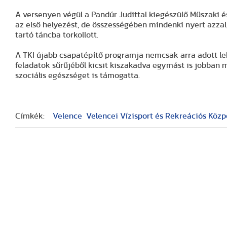
A versenyen végül a Pandúr Judittal kiegészülő Műszaki 
az első helyezést, de összességében mindenki nyert azzal
tartó táncba torkollott.
A TKI újabb csapatépítő programja nemcsak arra adott leh
feladatok sűrűjéből kicsit kiszakadva egymást is jobban
szociális egészséget is támogatta.
Címkék:
Velence
Velencei Vízisport és Rekreációs Közp