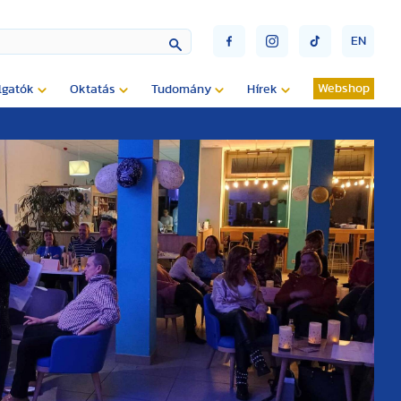
EN
Webshop
lgatók
Oktatás
Tudomány
Hírek