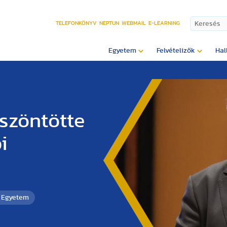
TELEFONKÖNYV
NEPTUN
WEBMAIL
E-LEARNING
Egyetem
Felvételizők
Hal
szöntötte
i
i Egyetem