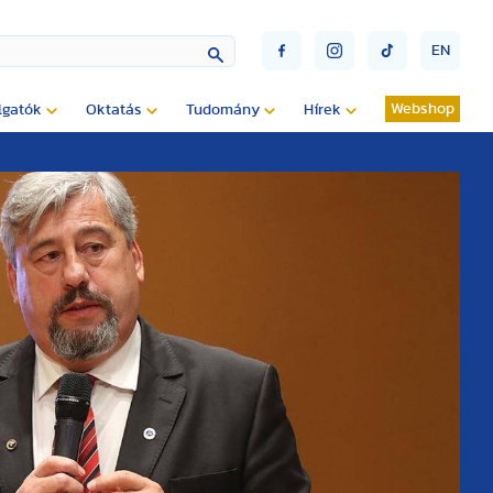
EN
Webshop
lgatók
Oktatás
Tudomány
Hírek