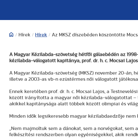
/
Hírek
/
Hírek
/
Az MKSZ díszebéden köszöntötte Mocsai
A Magyar Kézilabda-szövetség hétfői gálaebédén az 1998-
kézilabda-válogatott kapitánya, prof. dr. h. c. Mocsai Lajo
A Magyar Kézilabda-szövetség (MKSZ) november 20-án, hé
illetve a 2003-as vb-n ezüstérmes női válogatott játékosai
Ennek keretében prof. dr. h. c. Mocsai Lajos, a Testnevel
között irányította a magyar női kézilabda-válogatottat – is
akikkel kapitánysága alatt többek között olimpiai és vil
Minden idők legsikeresebb magyar kézilabdaedzője nem ker
„Nem majmoltuk sem a dánokat, sem a norvégokat, sem a k
felkészítési rendszerben olyan egyéniségekkel, akik rend