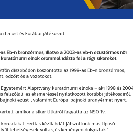
 Lajost és korábbi játékosait
as Eb-n bronzérmes, illetve a 2003-as vb-n ezüstérmes női
s kuratóriumi elnök örömmel idézte fel a régi sikereket.
tfőn díszebéden köszöntötte az 1998-as Eb-n bronzérmes,
t, edzőit és a vezetőket.
ési Egyetemért Alapítvány kuratóriumi elnöke – aki 1998 és 200
 felszólalt, és elismeréssel nyilatkozott korábbi játékosairól,
ágbajnoki ezüst-, valamint Európa-bajnoki aranyérmet nyert.
telt, amikor a siker titkáról faggatta az NSO Tv.
oreaiakat. Férfias kézilabdát játszottunk más típusú
kívül tehetségesek voltak, és keményen dolgoztak.”