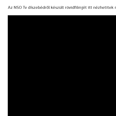
Az NSO Tv díszebédről készült rövidfilmjét itt nézhetitek