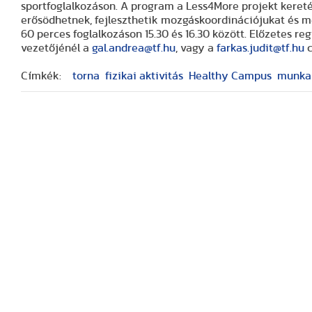
sportfoglalkozáson. A program a Less4More projekt keret
erősödhetnek, fejleszthetik mozgáskoordinációjukat és m
60 perces foglalkozáson 15.30 és 16.30 között. Előzetes r
vezetőjénél a
gal.andrea@tf.hu
, vagy a
farkas.judit@tf.hu
c
Címkék:
torna
fizikai aktivitás
Healthy Campus
munkah