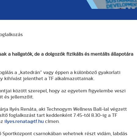
foglalkozás
a hallgatók, de a dolgozók fizikális és mentális állapotára
dogálás a „katedrán” vagy éppen a különböző gyakorlati
ihívást jelenthet a TF alkalmazottainak.
pontjai között szerepel, hogy az egyetem figyelembe veszi
t és jellemzőit.
ja Ilyés Renáta, aki Technogym Wellness Ball-lal végzett
sítő foglalkozást tart keddenként 7.45-tól 8.30-ig a TF
az
ilyes.renata@tf.hu
címen.
nő Sportközpont csarnokában vehetnek részt vidám, labdás