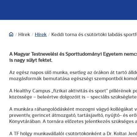
/
Hírek
/
Hírek
/
Keddi torna és csütörtöki labdás sport
A Magyar Testnevelési és Sporttudományi Egyetem nemcsak 
is nagy súlyt fektet.
Az egész napos ülő munka, esetleg az órákon át tartó áll
mozgásformák bemutatása egészségi szempontból komoly k
A Healthy Campus „fizikai aktivitás és sport” pillérének 
közössége – beleértve dolgozóit is – speciális szükségletei
A munkára ráhangolódásként mozogni vágyó kollégákat vár
preventív, gerincet átmozgató, tartásjavító, nyújtó- és erő
Könyvtárában. A tornára előzetes jelentkezés szükséges 
A TF hölgy munkavállalói csütörtökönként a Dr. Koltai Je