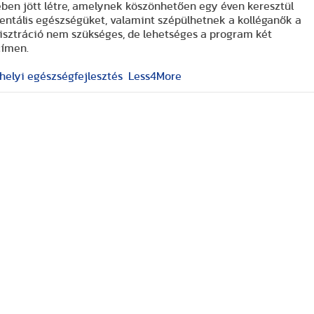
ében jött létre, amelynek köszönhetően egy éven keresztül
entális egészségüket, valamint szépülhetnek a kolléganők a
egisztráció nem szükséges, de lehetséges a program két
ímen.
elyi egészségfejlesztés
Less4More