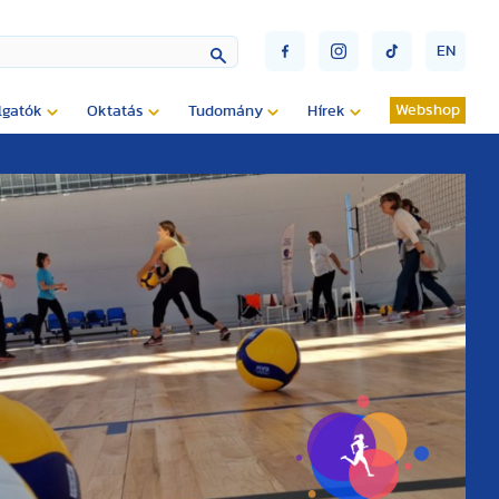
EN
Webshop
lgatók
Oktatás
Tudomány
Hírek