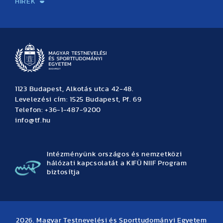
HÍREK
Hírek
Büszkeségeink
Hallgatói hírek
Tudományos hírek
TDK hírek
Pályázati hírek
TFSE hírek
Archívum
Eseménynaptár
1123 Budapest, Alkotás utca 42-48.
Levelezési cím: 1525 Budapest, Pf. 69
Telefon: +36-1-487-9200
info@tf.hu
Intézményünk országos és nemzetközi
hálózati kapcsolatát a KIFÜ NIIF Program
biztosítja
2026. Magyar Testnevelési és Sporttudományi Egyetem