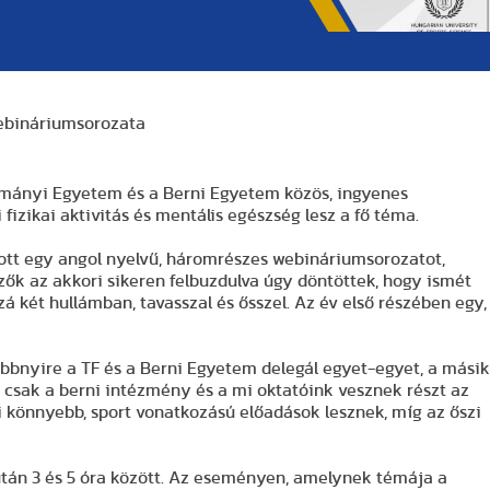
webináriumsorozata
ományi Egyetem és a Berni Egyetem közös, ingyenes
izikai aktivitás és mentális egészség lesz a fő téma.
tott egy angol nyelvű, háromrészes webináriumsorozatot,
ők az akkori sikeren felbuzdulva úgy döntöttek, hogy ismét
zá két hullámban, tavasszal és ősszel. Az év első részében egy,
bbnyire a TF és a Berni Egyetem delegál egyet-egyet, a másik
y csak a berni intézmény és a mi oktatóink vesznek részt az
i könnyebb, sport vonatkozású előadások lesznek, míg az őszi
után 3 és 5 óra között. Az eseményen, amelynek témája a