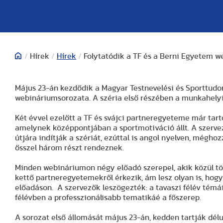
/
Hírek
/
Hírek
/
Folytatódik a TF és a Berni Egyetem 
Május 23-án kezdődik a Magyar Testnevelési és Sporttud
webináriumsorozata. A széria első részében a munkahelyi f
Két évvel ezelőtt a TF és svájci partneregyeteme már tar
amelynek középpontjában a sportmotiváció állt. A szervez
útjára indítják a szériát, ezúttal is angol nyelven, méghoz
ősszel három részt rendeznek.
Minden webináriumon négy előadó szerepel, akik közül tö
kettő partneregyetemekről érkezik, ám lesz olyan is, hog
előadáson. A szervezők leszögezték: a tavaszi félév témá
félévben a professzionálisabb tematikáé a főszerep.
A sorozat első állomását május 23-án, kedden tartják dél