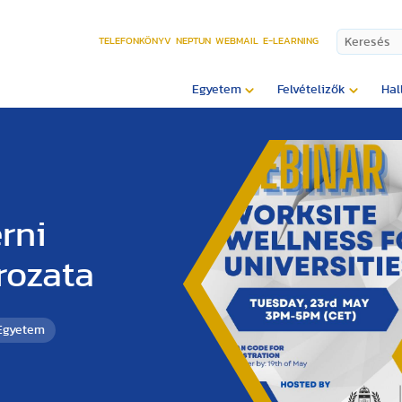
TELEFONKÖNYV
NEPTUN
WEBMAIL
E-LEARNING
Egyetem
Felvételizők
Hal
rni
rozata
 Egyetem