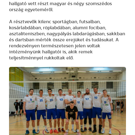
hallgató vett részt magyar és négy szomszédos
ország egyeteméről.
A résztvevők kilenc sportágban, futsalban,
kosárlabdában, röplabdában, alumni fociban,
asztaliteniszben, nagypályás labdarúgásban, sakkban
és dartsban mérték össze erejüket és tudásukat. A
rendezvényen természetesen jelen voltak
intézményünk hallgatói is, akik remek
teljesítménnyel rukkoltak elő.