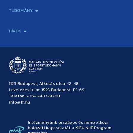
Képzéseink
Tanulmányi Hivatal
Felvételi és Adatszolgáltatási Osztály
Oktatási Igazgatóság
Oktatásfejlesztési Központ
Továbbképző Központ
Sportszaknyelvi Lektorátus
Intézetek és tanszékek
TUDOMÁNY
Sport-táplálkozástudományi Központ
Molekuláris Edzésélettani Kutató Központ
Doktori Iskola
Tudományos Iroda
Publikációk
TDK
Testnevelés, Sport, Tudomány
Habilitáció
Kutatásetika
OTDK
EKÖP
Nyári Egyetem
SPIRIT Olimpiai Tanulmányok Kutatási Központ
Kiváló Kutatási Infrastruktúra-hálózat
HÍREK
Hírek
Büszkeségeink
Hallgatói hírek
Tudományos hírek
TDK hírek
Pályázati hírek
TFSE hírek
Archívum
Eseménynaptár
1123 Budapest, Alkotás utca 42-48.
Levelezési cím: 1525 Budapest, Pf. 69
Telefon: +36-1-487-9200
info@tf.hu
Intézményünk országos és nemzetközi
hálózati kapcsolatát a KIFÜ NIIF Program