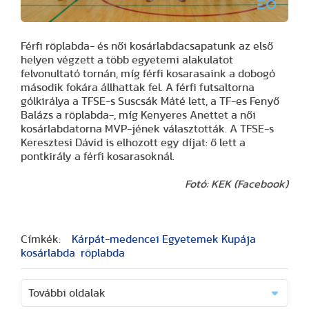
Férfi röplabda- és női kosárlabdacsapatunk az első
helyen végzett a több egyetemi alakulatot
felvonultató tornán, míg férfi kosarasaink a dobogó
második fokára állhattak fel. A férfi futsaltorna
gólkirálya a TFSE-s Suscsák Máté lett, a TF-es Fenyő
Balázs a röplabda-, míg Kenyeres Anettet a női
kosárlabdatorna MVP-jének választották. A TFSE-s
Keresztesi Dávid is elhozott egy díjat: ő lett a
pontkirály a férfi kosarasoknál.
Fotó: KEK (Facebook)
Címkék:
Kárpát-medencei Egyetemek Kupája
kosárlabda
röplabda
További oldalak