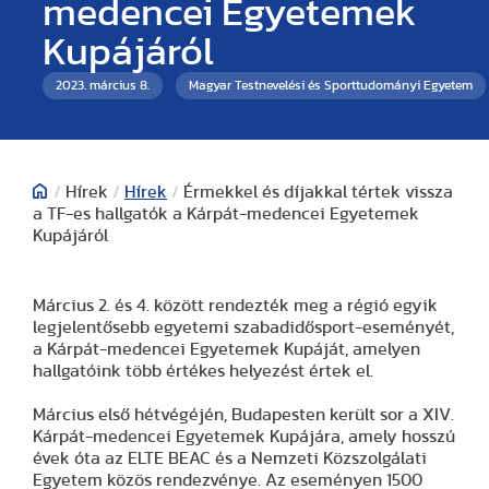
medencei Egyetemek
Kupájáról
2023. március 8.
Magyar Testnevelési és Sporttudományi Egyetem
/
Hírek
/
Hírek
/
Érmekkel és díjakkal tértek vissza
a TF-es hallgatók a Kárpát-medencei Egyetemek
Kupájáról
Március 2. és 4. között rendezték meg a régió egyik
legjelentősebb egyetemi szabadidősport-eseményét,
a Kárpát-medencei Egyetemek Kupáját, amelyen
hallgatóink több értékes helyezést értek el.
Március első hétvégéjén, Budapesten került sor a XIV.
Kárpát-medencei Egyetemek Kupájára, amely hosszú
évek óta az ELTE BEAC és a Nemzeti Közszolgálati
Egyetem közös rendezvénye. Az eseményen 1500