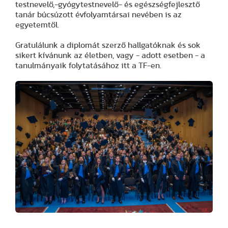
testnevelő,-gyógytestnevelő- és egészségfejlesztő
tanár búcsúzott évfolyamtársai nevében is az
egyetemtől.
Gratulálunk a diplomát szerző hallgatóknak és sok
sikert kívánunk az életben, vagy - adott esetben - a
tanulmányaik folytatásához itt a TF-en.