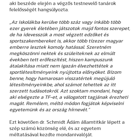
aki beszéde elején a végzős testnevelő tanárok
felelősségét hangsúlyozta.
„Az iskolákba kerülve több száz vagy inkább több
ezer gyerek életében játszotok majd fontos szerepet,
de ha idevesszük a most végzett edzőket és
sportszakembereket is, akkor több tízezer magyar
emberre lesztek komoly hatással. Szeretném
megköszönni nektek és szüleiteknek az elmúlt
években tett erőfeszítést, hiszen kampuszunk
átalakítása miatt nem igazán élvezhettétek a
sportlétesítményeink nyújtotta előnyöket. Bízom
benne, hogy hamarosan visszatértek megújuló
létesítményeinkbe, ahol számot tehettek az itt
szerzett tudásotokról. Azt szoktam mondani, hogy
aki elvégezte a TF-et, a válogatott tagjának érezheti
magát. Remélem, méltó módon fogjátok képviselni
egyetemünk és az ország hírnevét.”
Ezt követően dr. Schmidt Ádám államtitkár lépett a
szép számú közönség elé, és az egyetem
méltatásával kezdte mondanivalóját.