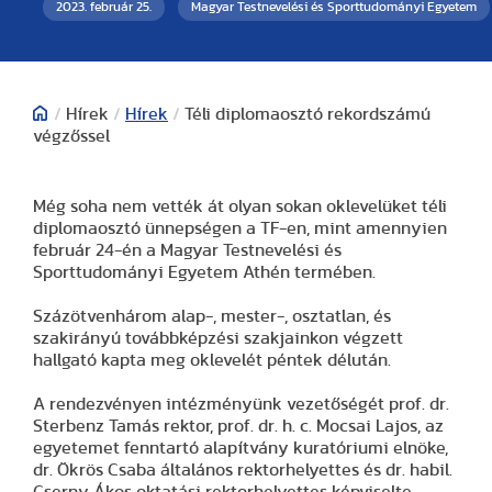
2023. február 25.
Magyar Testnevelési és Sporttudományi Egyetem
/
Hírek
/
Hírek
/
Téli diplomaosztó rekordszámú
végzőssel
Még soha nem vették át olyan sokan oklevelüket téli
diplomaosztó ünnepségen a TF-en, mint amennyien
február 24-én a Magyar Testnevelési és
Sporttudományi Egyetem Athén termében.
Százötvenhárom alap-, mester-, osztatlan, és
szakirányú továbbképzési szakjainkon végzett
hallgató kapta meg oklevelét péntek délután.
A rendezvényen intézményünk vezetőségét prof. dr.
Sterbenz Tamás rektor, prof. dr. h. c. Mocsai Lajos, az
egyetemet fenntartó alapítvány kuratóriumi elnöke,
dr. Ökrös Csaba általános rektorhelyettes és dr. habil.
Cserny Ákos oktatási rektorhelyettes képviselte.