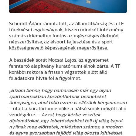
Schmidt Ádám rámutatott, az államtitkárság és a TF
törekvései egybevágnak, hiszen mindkét intézmény
számára kiemelten fontos az egészséges életmód
népszerűsítése, az élsport fejlesztése és a sport
közösségnevelő képességének megerősítése.
A beszédek sorát Mocsai Lajos, az egyetemet
fenntartó alapítvány kuratóriumi elnök zárta. A TF
korábbi rektora a frissen végzettek előtt álló
feladatokra hívta fel a figyelmet.
„Bízom benne, hogy hamarosan már egy olyan
sportcsarnokban köszönthetünk benneteket
ünnepségen, ahol több ezren is elférünk kényelmesen
– utalt a kuratórium elnöke a hátsó sorok mögött álló
vendégekre. –
Azzal, hogy kézbe veszitek
diplomátokat, egy lehetőségekkel teli új világ kapui
nyílnak meg előttetek, miközben számos, a modern
és egyre gyorsabban fejlődő világ okozta kihívással