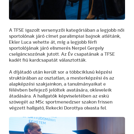
A TFSE igazolt versenyzői kategóriában a legjobb női
sportolónak járó címet paralimpiai bajnok atlétánk,
Ekler Luca vehette át, míg a legjobb férfi
sportolójának járó elismerés Nerpel Gergely
cselgáncsozónak jutott. Az Év csapatának a TFSE
kadét fiú kardcsapatát választották.
A díjátadó után került sor a többciklusú képzési
struktúrában az osztatlan, a mesterképzési és az
alapképzési szakjainkon, a tanulmányaikat e
félévben befejező jelöltek avatására, okleveleik
átadására. A hallgatók képviseletében az eskü
szövegét az MSc sportmenedzser szakon frissen
végzett hallgató, Rekecki Dorottya olvasta fel.