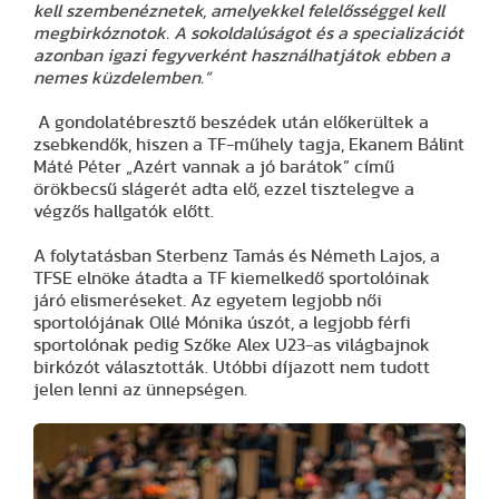
kell szembenéznetek, amelyekkel felelősséggel kell
megbirkóznotok. A sokoldalúságot és a specializációt
azonban igazi fegyverként használhatjátok ebben a
nemes küzdelemben.”
A gondolatébresztő beszédek után előkerültek a
zsebkendők, hiszen a TF-műhely tagja, Ekanem Bálint
Máté Péter „Azért vannak a jó barátok” című
örökbecsű slágerét adta elő, ezzel tisztelegve a
végzős hallgatók előtt.
A folytatásban Sterbenz Tamás és Németh Lajos, a
TFSE elnöke átadta a TF kiemelkedő sportolóinak
járó elismeréseket. Az egyetem legjobb női
sportolójának Ollé Mónika úszót, a legjobb férfi
sportolónak pedig Szőke Alex U23-as világbajnok
birkózót választották. Utóbbi díjazott nem tudott
jelen lenni az ünnepségen.