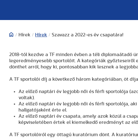
/
Hírek
/
Hírek
/
Szavazz a 2022-es év csapatára!
2018-tól kezdve a TF minden évben a téli diplomaátadó ün
legeredményesebb sportolóit. A kategóriák győzteseiről e
dönthet arról, hogy ki, pontosabban kik lesznek a legjobb
A TF sportolói díj a következő három kategóriában, öt díj
Az előző naptári év legjobb női és férfi sportolója (az
voltak).
Az előző naptári év legjobb női és férfi sportolója, a
hallgatójaként érte el.
Az előző naptári év csapata, amely azok közül a csap
képviseletében értek el kiemelkedő eredményt az elő
A TF sportolóiról egy öttagú kuratórium dönt. A kuratóriu