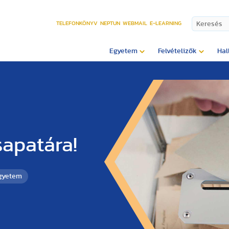
TELEFONKÖNYV
NEPTUN
WEBMAIL
E-LEARNING
Egyetem
Felvételizők
Hal
sapatára!
Egyetem