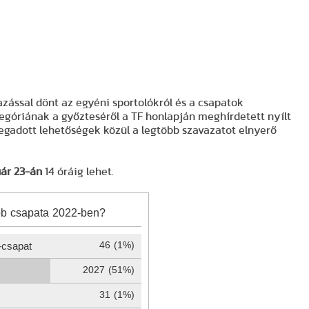
zással dönt az egyéni sportolókról és a csapatok
tegóriának a győzteséről a TF honlapján meghírdetett nyílt
megadott lehetőségek közül a legtöbb szavazatot elnyerő
uár 23-án
14 óráig lehet.