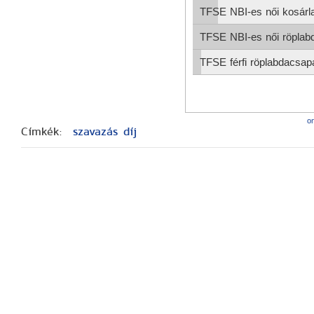
on
Címkék:
szavazás
díj