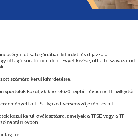
nepségen öt kategóriában kihirdeti és díjazza a
gy öttagú kuratórium dönt. Egyet kivéve, ott a te szavazatod
ak.
azott számára kerül kihirdetésre:
on sportolók közül, akik az előző naptári évben a TF hallgatói
ki eredményeit a TFSE igazolt versenyzőjeként és a TF
atok közül kerül kiválasztásra, amelyek a TFSE vagy a TF
ző naptári évben.
m tagjai: