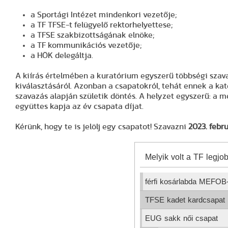
a Sportági Intézet mindenkori vezetője;
a TF TFSE-t felügyelő rektorhelyettese;
a TFSE szakbizottságának elnöke;
a TF kommunikációs vezetője;
a HÖK delegáltja.
A kiírás értelmében a kuratórium egyszerű többségi szava
kiválasztásáról. Azonban a csapatokról, tehát ennek a ka
szavazás alapján születik döntés. A helyzet egyszerű: a 
együttes kapja az év csapata díjat.
Kérünk, hogy te is jelölj egy csapatot! Szavazni
2023. febr