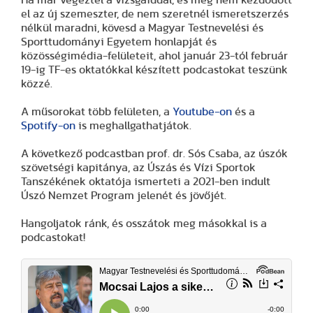
Ha már végeztél a vizsgáiddal, és még nem kezdődött
el az új szemeszter, de nem szeretnél ismeretszerzés
nélkül maradni, kövesd a Magyar Testnevelési és
Sporttudományi Egyetem honlapját és
közösségimédia-felületeit, ahol január 23-tól február
19-ig TF-es oktatókkal készített podcastokat teszünk
közzé.
A műsorokat több felületen, a
Youtube-on
és a
Spotify-on
is meghallgathatjátok.
A következő podcastban prof. dr. Sós Csaba, az úszók
szövetségi kapitánya, az Úszás és Vízi Sportok
Tanszékének oktatója ismerteti a 2021-ben indult
Úszó Nemzet Program jelenét és jövőjét.
Hangoljatok ránk, és osszátok meg másokkal is a
podcastokat!