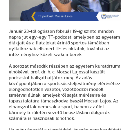
Január 23-tól egészen február 19-ig szinte minden
napra jut egy-egy TF-podcast, amelyben az egyetem
diákjait és a fiatalokat érintő sportos témákban
nyilatkoznak elismert TF-es oktatók, továbbá az
intézményhez közeli szakemberek.
A sorozat második részében az egyetem kuratóriumi
elnökével, prof. dr. h. c. Mocsai Lajossal készült
podcastot hallgathatjátok meg. Az adás
középpontjában a sportcsúcsteljesítmény eléréséhez
elengedhetetlen vezetői, vezetőedzői modell
ismérvei állnak, amelyekről saját méréseire és
tapasztalatára támaszkodva beszél Mocsai Lajos. Az
elhangzottak nemcsak a sport, hanem az élet
bármely területén vezető beosztásban dolgozók
számára is hasznosak lehetnek.