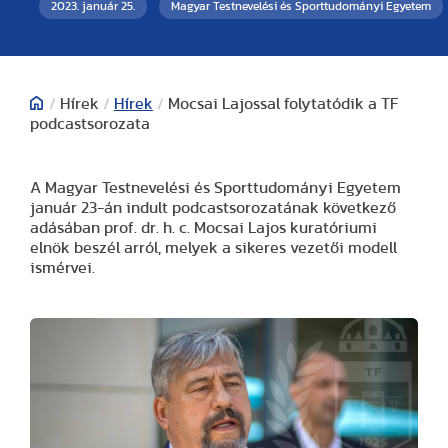
2023. január 25.
Magyar Testnevelési és Sporttudományi Egyetem
/
Hírek
/
Hírek
/
Mocsai Lajossal folytatódik a TF
podcastsorozata
A Magyar Testnevelési és Sporttudományi Egyetem
január 23-án indult podcastsorozatának következő
adásában prof. dr. h. c. Mocsai Lajos kuratóriumi
elnök beszél arról, melyek a sikeres vezetői modell
ismérvei.