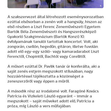
A szakszervezet által létrehozott eseménysorozatban
ezúttal elsősorban a zenén volt a hangsúly, hiszen az
első részben a Liszt Ferenc Zeneművészeti Egyetem
Bartók Béla Zeneművészeti és Hangszerészképző
Gyakorló Szakgimnázium (Bartók Konzi) 10.
évfolyamának tanulói tartottak koncertet. Volt, aki
zongorán, csellón, hegedűn, gitáron, illetve fuvolán
adott elő egy-egy szóló- vagy kamaradarabot Liszt
Ferenctől, Chopintől, Bachtól vagy Corellitől.
A műsort ezúttal Dr. Pavlik tanár úr konferálta, aki a
saját zenés estjein megszokott stílusában, nagy
hozzáértéssel tájékoztatta a közönséget a
zeneszerzőről vagy éppen a műről.
A második rész az irodalomé volt. Faragóné Kovács
Patrícia és Vizkeleti László egyaránt – immár a
megszokott – saját műveket adott elő, Patrícia a
próza, míg László a vers műfajában.