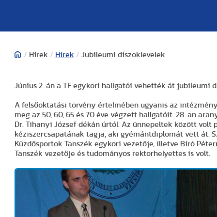
/
Hírek
/
Hírek
/
Jubileumi díszoklevelek
Június 2-án a TF egykori hallgatói vehették át jubileumi 
A felsőoktatási törvény értelmében ugyanis az intézmény
meg az 50, 60, 65 és 70 éve végzett hallgatóit. 28-an ar
Dr. Tihanyi József dékán úrtól. Az ünnepeltek között volt
kéziszercsapatának tagja, aki gyémántdiplomát vett át. S
Küzdősportok Tanszék egykori vezetője, illetve Bíró Péter
Tanszék vezetője és tudományos rektorhelyettes is volt.