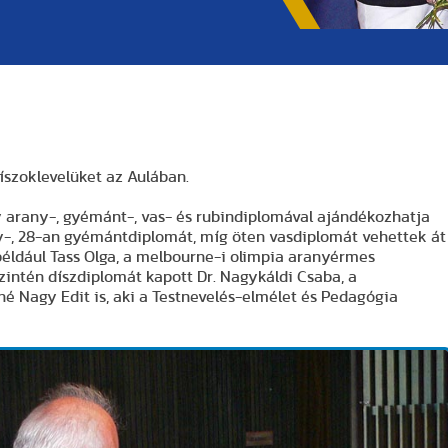
díszoklevelüket az Aulában.
 arany-, gyémánt-, vas- és rubindiplomával ajándékozhatja
any-, 28-an gyémántdiplomát, míg öten vasdiplomát vehettek át
 például Tass Olga, a melbourne-i olimpia aranyérmes
zintén díszdiplomát kapott Dr. Nagykáldi Csaba, a
né Nagy Edit is, aki a Testnevelés-elmélet és Pedagógia