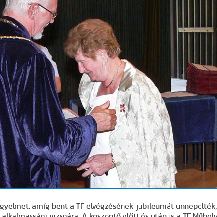
igyelmet: amíg bent a TF elvégzésének jubileumát ünnepelték,
 alkalmassági vizsgára. A köszöntő előtt és után is a TF Műhel