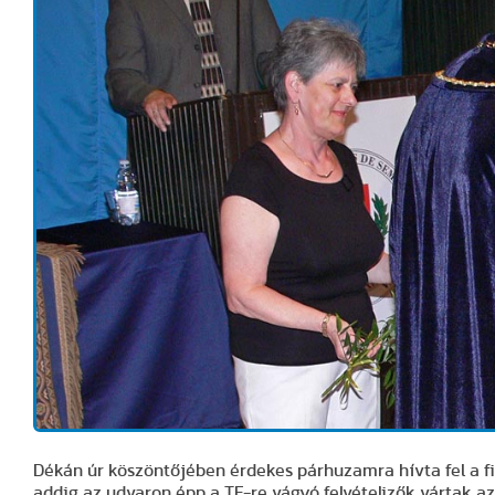
Dékán úr köszöntőjében érdekes párhuzamra hívta fel a f
addig az udvaron épp a TF-re vágyó felvételizők vártak az