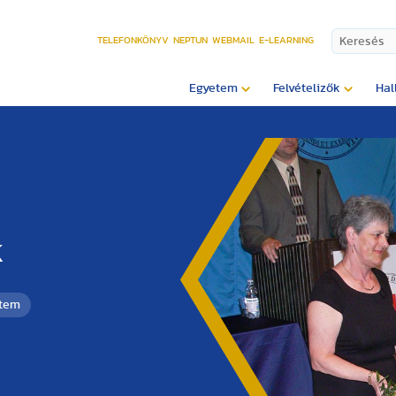
TELEFONKÖNYV
NEPTUN
WEBMAIL
E-LEARNING
Egyetem
Felvételizők
Hal
k
etem