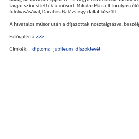
tagjai színesítették a műsort. Mikolai Marcell furulyaszól
felolvasásával, Darabos Balázs egy dallal készült.
A hivatalos műsor után a díjazottak nosztalgiázva, beszél
Fotógaléria
>>>
Címkék:
diploma
jubileum
díszoklevél