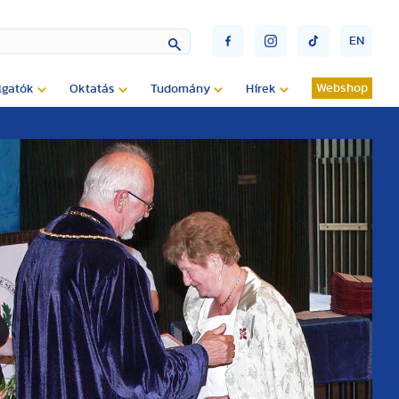
EN
Webshop
lgatók
Oktatás
Tudomány
Hírek