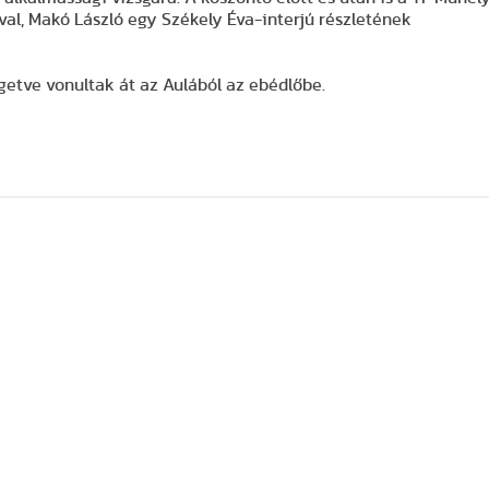
óval, Makó László egy Székely Éva-interjú részletének
getve vonultak át az Aulából az ebédlőbe.