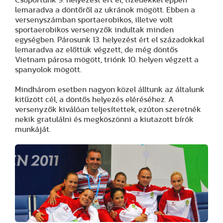
Csoportunk 9. helyezést ért el, tizedekkel éppen
lemaradva a döntőről az ukránok mögött. Ebben a
versenyszámban sportaerobikos, illetve volt
sportaerobikos versenyzők indultak minden
egységben. Párosunk 13. helyezést ért el századokkal
lemaradva az előttük végzett, de még döntős
Vietnam párosa mögött, triónk 10. helyen végzett a
spanyolok mögött.
Mindhárom esetben nagyon közel álltunk az általunk
kitűzött cél, a döntős helyezés eléréséhez. A
versenyzők kiválóan teljesítettek, ezúton szeretnék
nekik gratulálni és megköszönni a kiutazott bírók
munkáját.