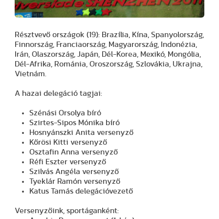
Résztvevő országok (19): Brazília, Kína, Spanyolország,
Finnország, Franciaország, Magyarország, Indonézia,
Irán, Olaszország, Japán, Dél-Korea, Mexikó, Mongólia,
Dél-Afrika, Románia, Oroszország, Szlovákia, Ukrajna,
Vietnám.
A hazai delegáció tagjai:
Szénási Orsolya bíró
Szirtes-Sipos Mónika bíró
Hosnyánszki Anita versenyző
Kőrösi Kitti versenyző
Osztafin Anna versenyző
Réfi Eszter versenyző
Szilvás Angéla versenyző
Tyeklár Ramón versenyző
Katus Tamás delegációvezető
Versenyzőink, sportáganként: