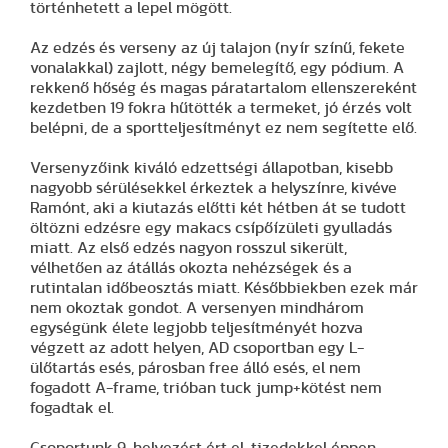
történhetett a lepel mögött.
Az edzés és verseny az új talajon (nyír színű, fekete
vonalakkal) zajlott, négy bemelegítő, egy pódium. A
rekkenő hőség és magas páratartalom ellenszereként
kezdetben 19 fokra hűtötték a termeket, jó érzés volt
belépni, de a sportteljesítményt ez nem segítette elő.
Versenyzőink kiváló edzettségi állapotban, kisebb
nagyobb sérülésekkel érkeztek a helyszínre, kivéve
Ramónt, aki a kiutazás előtti két hétben át se tudott
öltözni edzésre egy makacs csípőízületi gyulladás
miatt. Az első edzés nagyon rosszul sikerült,
vélhetően az átállás okozta nehézségek és a
rutintalan időbeosztás miatt. Későbbiekben ezek már
nem okoztak gondot. A versenyen mindhárom
egységünk élete legjobb teljesítményét hozva
végzett az adott helyen, AD csoportban egy L-
ülőtartás esés, párosban free álló esés, el nem
fogadott A-frame, trióban tuck jump+kötést nem
fogadtak el.