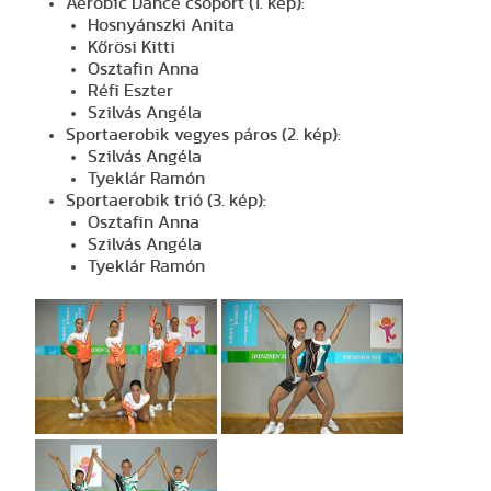
Aerobic Dance csoport (1. kép):
Hosnyánszki Anita
Kőrösi Kitti
Osztafin Anna
Réfi Eszter
Szilvás Angéla
Sportaerobik vegyes páros (2. kép):
Szilvás Angéla
Tyeklár Ramón
Sportaerobik trió (3. kép):
Osztafin Anna
Szilvás Angéla
Tyeklár Ramón