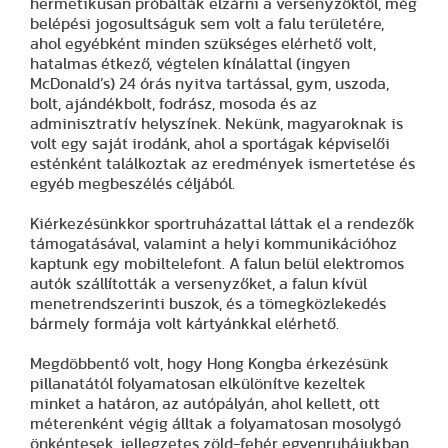
hermetikusan próbálták elzárni a versenyzőktől, még
belépési jogosultságuk sem volt a falu területére,
ahol egyébként minden szükséges elérhető volt,
hatalmas étkező, végtelen kínálattal (ingyen
McDonald’s) 24 órás nyitva tartással, gym, uszoda,
bolt, ajándékbolt, fodrász, mosoda és az
adminisztratív helyszínek. Nekünk, magyaroknak is
volt egy saját irodánk, ahol a sportágak képviselői
esténként találkoztak az eredmények ismertetése és
egyéb megbeszélés céljából.
Kiérkezésünkkor sportruházattal láttak el a rendezők
támogatásával, valamint a helyi kommunikációhoz
kaptunk egy mobiltelefont. A falun belül elektromos
autók szállították a versenyzőket, a falun kívül
menetrendszerinti buszok, és a tömegközlekedés
bármely formája volt kártyánkkal elérhető.
Megdöbbentő volt, hogy Hong Kongba érkezésünk
pillanatától folyamatosan elkülönítve kezeltek
minket a határon, az autópályán, ahol kellett, ott
méterenként végig álltak a folyamatosan mosolygó
önkéntesek, jellegzetes zöld-fehér egyenruhájukban.