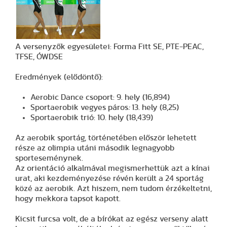
A versenyzők egyesületei: Forma Fitt SE, PTE-PEAC,
TFSE, ÓWDSE
Eredmények (elődöntő):
Aerobic Dance csoport: 9. hely (16,894)
Sportaerobik vegyes páros
:
13. hely (8,25)
Sportaerobik trió: 10. hely (18,439)
Az aerobik sportág, történetében először lehetett
része az olimpia utáni második legnagyobb
sporteseménynek.
Az orientáció alkalmával megismerhettük azt a kínai
urat, aki kezdeményezése révén került a 24 sportág
közé az aerobik. Azt hiszem, nem tudom érzékeltetni,
hogy mekkora tapsot kapott.
Kicsit furcsa volt, de a bírókat az egész verseny alatt