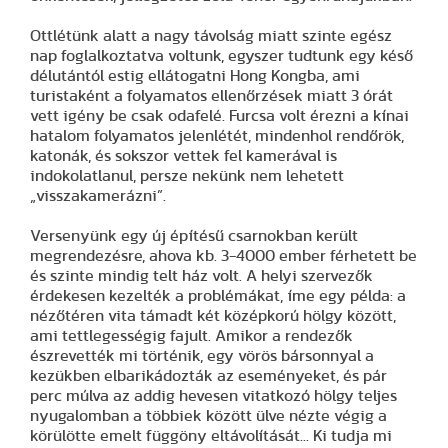
Ottlétünk alatt a nagy távolság miatt szinte egész
nap foglalkoztatva voltunk, egyszer tudtunk egy késő
délutántól estig ellátogatni Hong Kongba, ami
turistaként a folyamatos ellenőrzések miatt 3 órát
vett igény be csak odafelé. Furcsa volt érezni a kínai
hatalom folyamatos jelenlétét, mindenhol rendőrök,
katonák, és sokszor vettek fel kamerával is
indokolatlanul, persze nekünk nem lehetett
„visszakamerázni”.
Versenyünk egy új építésű csarnokban került
megrendezésre, ahova kb. 3-4000 ember férhetett be
és szinte mindig telt ház volt. A helyi szervezők
érdekesen kezelték a problémákat, íme egy példa: a
nézőtéren vita támadt két középkorú hölgy között,
ami tettlegességig fajult. Amikor a rendezők
észrevették mi történik, egy vörös bársonnyal a
kezükben elbarikádozták az eseményeket, és pár
perc múlva az addig hevesen vitatkozó hölgy teljes
nyugalomban a többiek között ülve nézte végig a
körülötte emelt függöny eltávolítását... Ki tudja mi