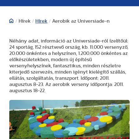
/
Hírek
/
Hírek
/
Aerobik az Universiade-n
Néhány adat, információ az Universiade-ról ízelítőül:
24 sportág, 152 résztvevő ország, kb. 11.000 versenyző,
20.000 önkéntes a helyszínen, 1.200.000 önkéntes az
előkészületekben, modern új építésű
versenyhelyszínek, fantasztikus, minden részletre
kiterjedő szervezés, minden igényt kielégítő szállás,
ellátás, szolgáltatás, transzport. Időpont: 2011.
augusztus 8-23. Az aerobik verseny időpontja: 2011.
augusztus 18-22.