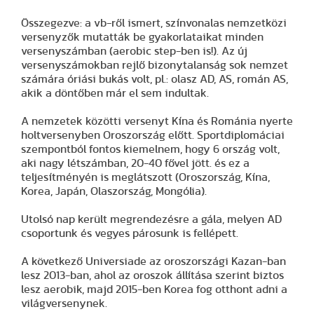
Összegezve: a vb-ről ismert, színvonalas nemzetközi
versenyzők mutatták be gyakorlataikat minden
versenyszámban (aerobic step-ben is!). Az új
versenyszámokban rejlő bizonytalanság sok nemzet
számára óriási bukás volt, pl.: olasz AD, AS, román AS,
akik a döntőben már el sem indultak.
A nemzetek közötti versenyt Kína és Románia nyerte
holtversenyben Oroszország előtt. Sportdiplomáciai
szempontból fontos kiemelnem, hogy 6 ország volt,
aki nagy létszámban, 20-40 fővel jött. és ez a
teljesítményén is meglátszott (Oroszország, Kína,
Korea, Japán, Olaszország, Mongólia).
Utolsó nap került megrendezésre a gála, melyen AD
csoportunk és vegyes párosunk is fellépett.
A következő Universiade az oroszországi Kazan-ban
lesz 2013-ban, ahol az oroszok állítása szerint biztos
lesz aerobik, majd 2015-ben Korea fog otthont adni a
világversenynek.