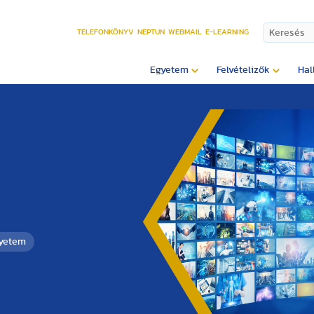
TELEFONKÖNYV
NEPTUN
WEBMAIL
E-LEARNING
Egyetem
Felvételizők
Hal
gyetem