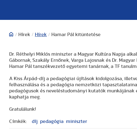
/
Hírek
/
Hírek
/
Hamar Pál kitüntetése
Dr. Réthelyi Miklós miniszter a Magyar Kultúra Napja alka
Gábornak, Szakály Ernőnek, Varga Lajosnak és Dr. Magyar 
Hamar Pál tanszékvezető egyetemi tanárnak, a TF tanul
A Kiss Árpád-díj a pedagógiai újítások kidolgozása, ill
felhasználása és a pedagógia nemzetközi tapasztalatain
pedagógusok és neveléstudományi kutatók munkájának el
kaphatja meg.
Gratulálunk!
Címkék:
díj
pedagógia
miniszter