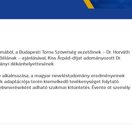
lmából, a Budapesti Torna Szövetség vezetőinek – Dr. Horváth
Bélának – ajánlásával, Kiss Árpád-díjat adományozott Dr.
mányi dékánhelyettesének.
etve alkalmazása, a magyar neveléstudomány eredményeinek
ak adaptációja terén kiemelkedő tevékenységet folytató
ismeréseként adható szakmai kitüntetés. Évente öt személy