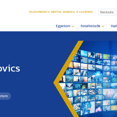
TELEFONKÖNYV
NEPTUN
WEBMAIL
E-LEARNING
Egyetem
Felvételizők
Hal
ovics
yetem