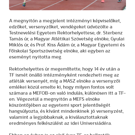
A megnyitón a megjelent intézményi képviselőket,
edzőket, versenyzőket, vendégeket üdvözölte a
Testnevelési Egyetem Rektorhelyettese, dr. Sterbenz
Tamás úr, a Magyar Atlétikai Szövetség elnöke, Gyulai
Miklós úr, és Prof. Kiss Ádám úr, a Magyar Egyetemi és
Főiskolai Sportszövetség elnöke, aki egyben az
eseményt nyitotta meg.
Rektorhelyettes úr megemlítette, hogy 14 év után a
TF ismét önálló intézményként rendezheti meg az
atléták versenyét, míg a MASZ elnöke a versenyzői
emlékei közül emelte ki, hogy milyen fontos volt
számara a MEFOB-on való indulás, különösen itt a TF-
en. Végezetül a megnyitón a MEFS elnöke
köszöntőjében az egyetemi sport jelentőségét
hangsúlyozta, és kívánt mindenkinek jó versenyzést,
valamint a legjobbaknak, a kiválasztottaknak
eredményes felkészülést az idei Universiádéra.