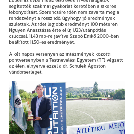
Ebben az évben is az első éves TF-es hallgatók
segítették szakmai gyakorlat keretében a sikeres
lebonyolítást. Szerencsére idén nem zavarta meg a
rendezvényt a rossz idő, úgyhogy jó eredmények
születtek. Az idei legjobb eredményt 100 méteren
Nguyen Anasztázia érte el új U23/utánpótlás
csúccsal, 11,43 mp-re javítva Szabó Enikő 2000-ben
beállított 11,50-es eredményét.
A két napos versenyen az intézmények közötti
pontversenyben a Testnevelési Egyetem (TF) végzett
az élen, elnyerve ezzel a dr. Schulek Ágoston
vándorserleget.