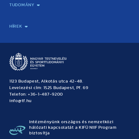
TUDOMÁNY
Sport-táplálkozástudományi Központ
Molekuláris Edzésélettani Kutató Központ
Doktori Iskola
Tudományos Iroda
Publikációk
TDK
Testnevelés, Sport, Tudomány
Habilitáció
Kutatásetika
OTDK
EKÖP
Nyári Egyetem
SPIRIT Olimpiai Tanulmányok Kutatási Központ
Kiváló Kutatási Infrastruktúra-hálózat
HÍREK
Hírek
Büszkeségeink
Hallgatói hírek
Tudományos hírek
TDK hírek
Pályázati hírek
TFSE hírek
Archívum
Eseménynaptár
1123 Budapest, Alkotás utca 42-48.
Levelezési cím: 1525 Budapest, Pf. 69
Telefon: +36-1-487-9200
info@tf.hu
Intézményünk országos és nemzetközi
hálózati kapcsolatát a KIFÜ NIIF Program
biztosítja