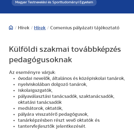
Magyar Testnevelési és Sporttudományi Egyetem
/
Hírek
/
Hírek
/
Comenius pályázati tájékoztató
Külföldi szakmai továbbképzés
pedagógusoknak
Az eseményre várjuk:
óvodai nevelők, általános és középiskolai tanárok,
nyelviskolában dolgozó tanárok,
iskolaigazgatók,
pályaválasztási tanácsadók, szaktanácsadók,
oktatási tanácsadók
mediátorok, oktatók,
pályára visszatérő pedagógusok,
tanárképzésben részt vevő oktatók és
tantervfejlesztők jelentkezését.