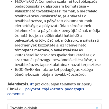
14:00-15:00 A Comenius szakmai továbbképzés
pedagógusoknak alprogram bemutatása -
Választható továbbképzési formák, a megfelelő
továbbképzés kiválasztása, jelentkezés a
továbbképzésre, a pályázati dokumentumok
elérhetősége, a pályázati űrlap kérdéseinek
értelmezése, a pályázatok benyújtásának módja
és határideje, az előbírálati határidő, a
pályázatok értékelésének módszere, a pályázati
eredmények közzététele, az igényelhető
támogatás mértéke, a felkészüléssel és
kiutazással kapcsolatos gyakorlati kérdések, a
szakmai és pénzügyi beszámoló elkészítése, a
továbbképzés tapasztalatainak hazai terjesztése.
15:00-15:40 Bemutató: két pedagógus kolléga
élménybeszámolója a továbbképzéséről.
Jelentkezés:
itt
(az oldal alján található űrlapon).
Címkék:
pályázat
tájékoztató
pedagógus
comenius
További oldalak