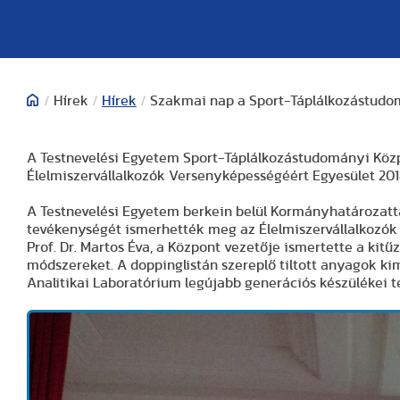
/
Hírek
/
Hírek
/
Szakmai nap a Sport-Táplálkozástud
A Testnevelési Egyetem Sport-Táplálkozástudományi Köz
Élelmiszervállalkozók Versenyképességéért Egyesület 2018
A Testnevelési Egyetem berkein belül Kormányhatározatt
tevékenységét ismerhették meg az Élelmiszervállalkozók
Prof. Dr. Martos Éva, a Központ vezetője ismertette a kitű
módszereket. A doppinglistán szereplő tiltott anyagok ki
Analitikai Laboratórium legújabb generációs készülékei t