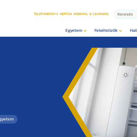
TELEFONKÖNYV
NEPTUN
WEBMAIL
E-LEARNING
Egyetem
Felvételizők
Hal
Egyetem