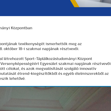
ományi Központban
pontjának tevékenységét ismerhették meg az
. október 18-i szakmai napjának résztvevői.
al létrehozott Sport-Táplálkozástudományi Központ
 Versenyképességéért Egyesület szakmai napjának résztvevői
zött célokat, és azok megvalósítását szolgáló innovatív
mutatását étrend-kiegészítőkből és egyéb élelmiszerekből az
eszik lehetővé.