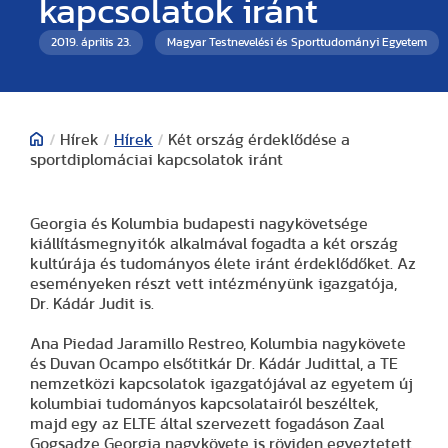
kapcsolatok iránt
2019. április 23.
Magyar Testnevelési és Sporttudományi Egyetem
/
Hírek
/
Hírek
/
Két ország érdeklődése a
sportdiplomáciai kapcsolatok iránt
Georgia és Kolumbia budapesti nagykövetsége
kiállításmegnyitók alkalmával fogadta a két ország
kultúrája és tudományos élete iránt érdeklődőket. Az
eseményeken részt vett intézményünk igazgatója,
Dr. Kádár Judit is.
Ana Piedad Jaramillo Restreo, Kolumbia nagykövete
és Duvan Ocampo elsőtitkár Dr. Kádár Judittal, a TE
nemzetközi kapcsolatok igazgatójával az egyetem új
kolumbiai tudományos kapcsolatairól beszéltek,
majd egy az ELTE által szervezett fogadáson Zaal
Gogsadze Georgia nagykövete is röviden egyeztetett