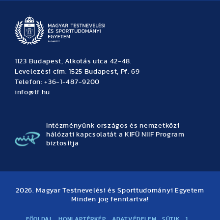
1123 Budapest, Alkotás utca 42-48.
Levelezési cím: 1525 Budapest, Pf. 69
Telefon: +36-1-487-9200
info@tf.hu
Intézményünk országos és nemzetközi
hálózati kapcsolatát a KIFÜ NIIF Program
biztosítja
2026. Magyar Testnevelési és Sporttudományi Egyetem
Minden jog fenntartva!
FŐOLDAL
HONLAPTÉRKÉP
ADATVÉDELEM
SÜTIK
1