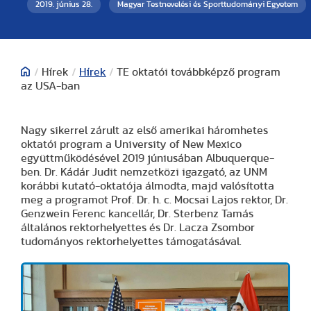
2019. június 28.
Magyar Testnevelési és Sporttudományi Egyetem
/
Hírek
/
Hírek
/
TE oktatói továbbképző program
az USA-ban
Nagy sikerrel zárult az első amerikai háromhetes
oktatói program a University of New Mexico
együttműködésével 2019 júniusában Albuquerque-
ben. Dr. Kádár Judit nemzetközi igazgató, az UNM
korábbi kutató-oktatója álmodta, majd valósította
meg a programot Prof. Dr. h. c. Mocsai Lajos rektor, Dr.
Genzwein Ferenc kancellár, Dr. Sterbenz Tamás
általános rektorhelyettes és Dr. Lacza Zsombor
tudományos rektorhelyettes támogatásával.