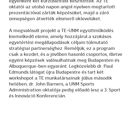
egyenként két kurzusleírást készítettek. Az TE
oktatói az utolsó napon angol nyelven megtartott
prezentációval zárták képzésüket, majd a záró
ünnepségen átvették elismerő oklevelüket.
A megvalósult projekt a TE-UNM együttműködés
kiemelkedő eleme, amely hozzájárul a szokásos
egyetértési megállapodások céljain túlmutató
stratégiai partnerséghez. Reméljük, ez a program
csak a kezdet, és a jövőben hasonló csoportos, illetve
egyéni képzések valósulhatnak meg Budapesten és
Albuquerque-ben egyaránt. Legközelebb dr. Paul
Edmunds látogat újra Budapestre és tart két
workshopot a TE munkatársainak július második
hetében, dr. John Barners, a UNM Sports
Administration oktatója pedig előadó lesz a 3. Sport
és Innováció Konferencián.