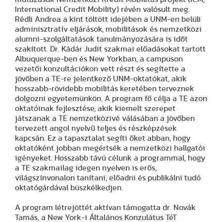
International Credit Mobility) révén valósult meg.
Rédli Andrea a kint töltött idejében a UNM-en belüli
adminisztratív eljárások, mobilitások és nemzetközi
alumni-szolgáltatások tanulmányozására is időt
szakított. Dr. Kádár Judit szakmai előadásokat tartott
Albuquerque-ben és New Yorkban, a campuson
vezetői konzultációkon vett részt és segítette a
jövőben a TE-re jelentkező UNM-oktatókat, akik
hosszabb-rövidebb mobilitás keretében terveznek
dolgozni egyetemünkön. A program fő célja a TE azon
oktatóinak fejlesztése, akik kiemelt szerepet
játszanak a TE nemzetközivé válásában a jövőben
tervezett angol nyelvű teljes és részképzések
kapcsán. Ez a tapasztalat segíti őket abban, hogy
oktatóként jobban megértsék a nemzetközi hallgatói
igényeket. Hosszabb távú célunk a programmal, hogy
a TE szakmailag idegen nyelven is erős,
világszínvonalon tanítani, előadni és publikálni tudó
oktatógárdával büszkélkedjen.
A program létrejöttét aktívan támogatta dr. Novák
Tamás, a New York-i Általános Konzulátus TéT