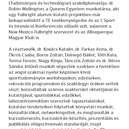
(Tudományos és technológiai) szakdiplomatája, dr.
Robin Wellington, a Queens Egyetem munkatársa, aki
egy Fulbright alumni-kutató projektben már
bekapcsolódott a TE tevékenységeibe és az 1. Sport
és Innováció Konferencián előadó volt, valamint a
New Mexico Fulbright szervezet és az Albuquerque
Magyar Klub is.
A résztvevők, dr. Kovács Katalin, dr. Farkas Anna, dr.
Ökrös Csaba, Boros Zoltán, Dolnegó Bálint, Tóth Kata,
Torma Ferenc, Nagy Kinga, Tánczos Zoltán és dr. Béres
Sándor, kitűnő munkát végeztek ezekben a hetekben:
az angol szakmai nyelvi képzésen kívül
sporttudományos workshopokon, edzéseken,
rekreációs programokon és szaktárgyi órákon vettek
részt, konzultáltak számos szakterület oktatójával és
kutatójával, sportolókkal, edzőkkel,
laboratóriumokban szereztek tapasztalatokat,
kutatási területeiken folytattak könyvtári munkát,
konzultációkat, networkingeltek, és megtanulták a
kurzustervezés, kurzusleírás-készítés, prezentálás és
publikálás világszínvonalú standardját, majd