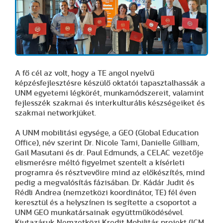
A fő cél az volt, hogy a TE angol nyelvű
képzésfejlesztésre készülő oktatói tapasztalhassák a
UNM egyetemi légkörét, munkamódszereit, valamint
fejlesszék szakmai és interkulturális készségeiket és
szakmai networkjüket.
A UNM mobilitási egysége, a GEO (Global Education
Office), név szerint Dr. Nicole Tami, Danielle Gilliam,
Gail Masutani és dr. Paul Edmunds, a CELAC vezetője
elismerésre méltó figyelmet szentelt a kísérleti
programra és résztvevőire mind az előkészítés, mind
pedig a megvalósítás fázisában. Dr. Kádár Judit és
Rédli Andrea (nemzetközi koordinátor, TE) fél éven
keresztül és a helyszínen is segítette a csoportot a
UNM GEO munkatársainak együttműködésével.
Kiutazásuk Nemzetközi Kredit Mobilitás projekt (ICM,