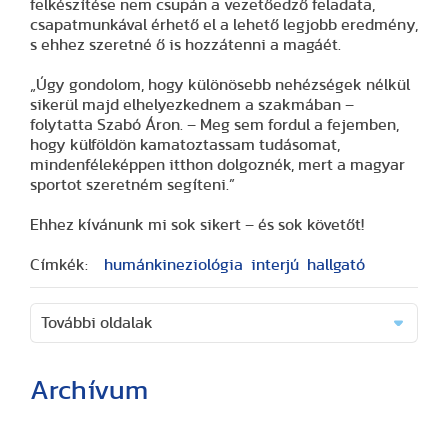
felkészítése nem csupán a vezetőedző feladata,
csapatmunkával érhető el a lehető legjobb eredmény,
s ehhez szeretné ő is hozzátenni a magáét.
„Úgy gondolom, hogy különösebb nehézségek nélkül
sikerül majd elhelyezkednem a szakmában –
folytatta Szabó Áron. – Meg sem fordul a fejemben,
hogy külföldön kamatoztassam tudásomat,
mindenféleképpen itthon dolgoznék, mert a magyar
sportot szeretném segíteni.”
Ehhez kívánunk mi sok sikert – és sok követőt!
Címkék:
humánkineziológia
interjú
hallgató
További oldalak
Archívum
(2 cikk)
(3 cikk)
(3 cikk)
(17 cikk)
(20 cikk)
(29 cikk)
(15 cikk)
(20 cikk)
(7 cikk)
(18 cikk)
(24 cikk)
(16 cikk)
(25 cikk)
(9 cikk)
(2 cikk)
(51 cikk)
(46 cikk)
(36 cikk)
(8 cikk)
(41 cikk)
(28 cikk)
(1 cikk)
(1 cikk)
(14 cikk)
(2 cikk)
(1 cikk)
(29 cikk)
(1 cikk)
(1 cikk)
(2 cikk)
(1 cikk)
(3 cikk)
(25 cikk)
(40 cikk)
(48 cikk)
(19 cikk)
(17 cikk)
(13 cikk)
(42 cikk)
(41 cikk)
(33 cikk)
(33 cikk)
(24 cikk)
(1 cikk)
(60 cikk)
(60 cikk)
(56 cikk)
(71 cikk)
(37 cikk)
(1 cikk)
(26 cikk)
(2 cikk)