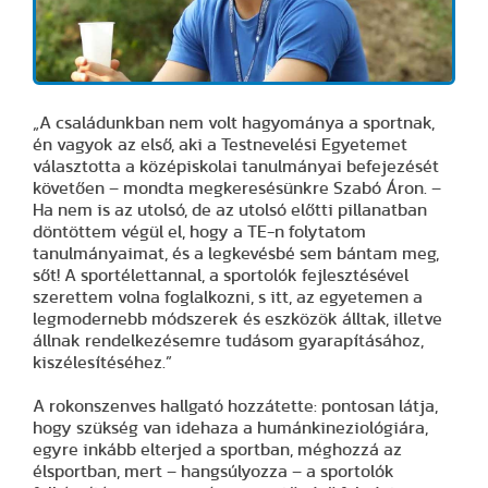
„A családunkban nem volt hagyománya a sportnak,
én vagyok az első, aki a Testnevelési Egyetemet
választotta a középiskolai tanulmányai befejezését
követően – mondta megkeresésünkre Szabó Áron. –
Ha nem is az utolsó, de az utolsó előtti pillanatban
döntöttem végül el, hogy a TE-n folytatom
tanulmányaimat, és a legkevésbé sem bántam meg,
sőt! A sportélettannal, a sportolók fejlesztésével
szerettem volna foglalkozni, s itt, az egyetemen a
legmodernebb módszerek és eszközök álltak, illetve
állnak rendelkezésemre tudásom gyarapításához,
kiszélesítéséhez.”
A rokonszenves hallgató hozzátette: pontosan látja,
hogy szükség van idehaza a humánkineziológiára,
egyre inkább elterjed a sportban, méghozzá az
élsportban, mert – hangsúlyozza – a sportolók