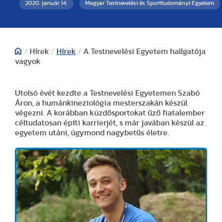
2020. január 14.
Magyar Testnevelési és Sporttudományi Egyetem
/
Hírek
/
Hírek
/
A Testnevelési Egyetem hallgatója
vagyok
Utolsó évét kezdte a Testnevelési Egyetemen Szabó
Áron, a humánkineziológia mesterszakán készül
végezni. A korábban küzdősportokat űző fiatalember
céltudatosan építi karrierjét, s már javában készül az
egyetem utáni, úgymond nagybetűs életre.