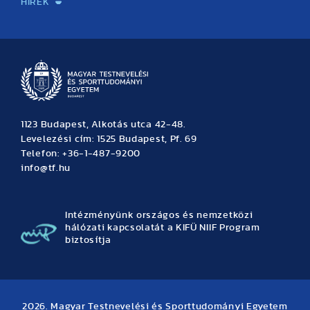
HÍREK
Hírek
Büszkeségeink
Hallgatói hírek
Tudományos hírek
TDK hírek
Pályázati hírek
TFSE hírek
Archívum
Eseménynaptár
1123 Budapest, Alkotás utca 42-48.
Levelezési cím: 1525 Budapest, Pf. 69
Telefon: +36-1-487-9200
info@tf.hu
Intézményünk országos és nemzetközi
hálózati kapcsolatát a KIFÜ NIIF Program
biztosítja
2026. Magyar Testnevelési és Sporttudományi Egyetem