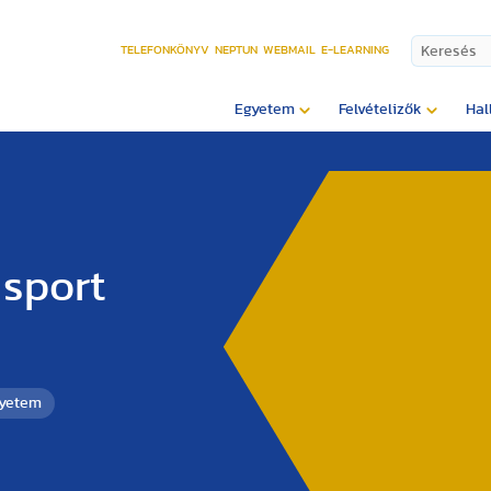
TELEFONKÖNYV
NEPTUN
WEBMAIL
E-LEARNING
Egyetem
Felvételizők
Hal
 sport
gyetem