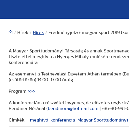
/
Hírek
/
Hírek
/
Eredményjelző: magyar sport 2019 (kon
A Magyar Sporttudományi Társaság és annak Sportmenedz
tisztelettel meghívja a Nyerges Mihály emlékére rendeze
konferenciára.
Az eseményt a Testnevelési Egyetem Athén termében (Budape
(csütörtökön) 14.00–17.00 óráig.
Program
>>>
A konferencián a részvétel ingyenes, de előzetes regisztrác
Bendiner Nóránál (
bendinora@hotmail.com
| +36-30-991-
Címkék:
meghívó
konferencia
Magyar Sporttudományi 