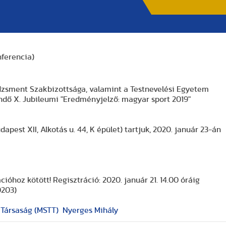
ferencia)
sment Szakbizottsága, valamint a Testnevelési Egyetem
ndő X. Jubileumi "Eredményjelző: magyar sport 2019"
st XII, Alkotás u. 44, K épület) tartjuk, 2020. január 23-án
ióhoz kötött! Regisztráció: 2020. január 21. 14.00 óráig
0203)
Társaság (MSTT)
Nyerges Mihály