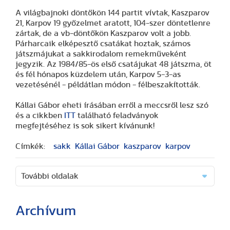
A világbajnoki döntőkön 144 partit vívtak, Kaszparov
21, Karpov 19 győzelmet aratott, 104-szer döntetlenre
zártak, de a vb-döntőkön Kaszparov volt a jobb.
Párharcaik elképesztő csatákat hoztak, számos
játszmájukat a sakkirodalom remekműveként
jegyzik. Az 1984/85-ös első csatájukat 48 játszma, öt
és fél hónapos küzdelem után, Karpov 5-3-as
vezetésénél - példátlan módon - félbeszakították.
Kállai Gábor eheti írásában erről a meccsről lesz szó
és a cikkben
ITT
található feladványok
megfejtéséhez is sok sikert kívánunk!
Címkék:
sakk
Kállai Gábor
kaszparov
karpov
További oldalak
Archívum
(2 cikk)
(3 cikk)
(3 cikk)
(17 cikk)
(20 cikk)
(29 cikk)
(15 cikk)
(20 cikk)
(7 cikk)
(18 cikk)
(24 cikk)
(16 cikk)
(25 cikk)
(9 cikk)
(2 cikk)
(51 cikk)
(46 cikk)
(36 cikk)
(8 cikk)
(41 cikk)
(28 cikk)
(1 cikk)
(1 cikk)
(14 cikk)
(2 cikk)
(1 cikk)
(29 cikk)
(1 cikk)
(1 cikk)
(2 cikk)
(1 cikk)
(3 cikk)
(25 cikk)
(40 cikk)
(48 cikk)
(19 cikk)
(17 cikk)
(13 cikk)
(42 cikk)
(41 cikk)
(33 cikk)
(33 cikk)
(24 cikk)
(1 cikk)
(60 cikk)
(60 cikk)
(56 cikk)
(71 cikk)
(37 cikk)
(1 cikk)
(26 cikk)
(2 cikk)