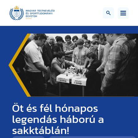
Öt és fél hónapos
legendás háború a
sakktáblán!