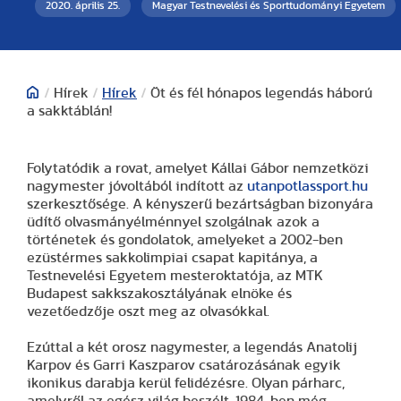
2020. április 25.
Magyar Testnevelési és Sporttudományi Egyetem
/
Hírek
/
Hírek
/
Öt és fél hónapos legendás háború
a sakktáblán!
Folytatódik a rovat, amelyet Kállai Gábor nemzetközi
nagymester jóvoltából indított az
utanpotlassport.hu
szerkesztősége. A kényszerű bezártságban bizonyára
üdítő olvasmányélménnyel szolgálnak azok a
történetek és gondolatok, amelyeket a 2002-ben
ezüstérmes sakkolimpiai csapat kapitánya, a
Testnevelési Egyetem mesteroktatója, az MTK
Budapest sakkszakosztályának elnöke és
vezetőedzője oszt meg az olvasókkal.
Ezúttal a két orosz nagymester, a legendás Anatolij
Karpov és Garri Kaszparov csatározásának egyik
ikonikus darabja kerül felidézésre. Olyan párharc,
amelyről az egész világ beszélt. 1984-ben még