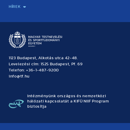
HÍREK
Hírek
Büszkeségeink
Hallgatói hírek
Tudományos hírek
TDK hírek
Pályázati hírek
TFSE hírek
Archívum
Eseménynaptár
1123 Budapest, Alkotás utca 42-48.
Levelezési cím: 1525 Budapest, Pf. 69
Telefon: +36-1-487-9200
info@tf.hu
Intézményünk országos és nemzetközi
hálózati kapcsolatát a KIFÜ NIIF Program
biztosítja