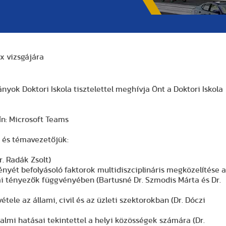
x vizsgájára
yok Doktori Iskola tisztelettel meghívja Önt a Doktori Iskola
zín: Microsoft Teams
e és témavezetőjük:
. Radák Zsolt)
ényét befolyásoló faktorok multidiszciplináris megközelítése a
ai tényezők függvényében (Bartusné Dr. Szmodis Márta és Dr.
ele az állami, civil és az üzleti szektorokban (Dr. Dóczi
lmi hatásai tekintettel a helyi közösségek számára (Dr.