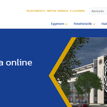
TELEFONKÖNYV
NEPTUN
WEBMAIL
E-LEARNING
Egyetem
Felvételizők
Hal
a online