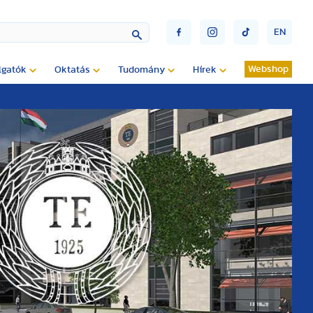
EN
Webshop
lgatók
Oktatás
Tudomány
Hírek