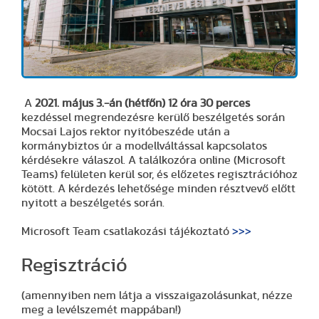
A
2021. május 3.-án (hétfőn) 12 óra 30 perces
kezdéssel megrendezésre kerülő beszélgetés során
Mocsai Lajos rektor nyitóbeszéde után a
kormánybiztos úr a modellváltással kapcsolatos
kérdésekre válaszol. A találkozóra online (Microsoft
Teams) felületen kerül sor, és előzetes regisztrációhoz
kötött. A kérdezés lehetősége minden résztvevő előtt
nyitott a beszélgetés során.
Microsoft Team csatlakozási tájékoztató
>>>
Regisztráció
(amennyiben nem látja a visszaigazolásunkat, nézze
meg a levélszemét mappában!)