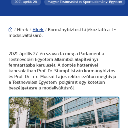
2021. április 28.
Magyar Testnevelési és Sporttudományi Egyetem
/
Hírek
/
Hírek
/
Kormánybiztosi tájékoztató a TE
modellváltásáról
2021. április 27-én szavazta meg a Parlament a
Testnevelési Egyetem államiból alapítványi
fenntartásba kerülését. A döntés hátterével
kapcsolatban Prof. Dr. Stumpf István kormánybiztos
és Prof. Dr. h. c. Mocsai Lajos rektor ezúton meghívja
a Testnevelési Egyetem polgárait egy kötetlen
beszélgetésre a modellváltásról.