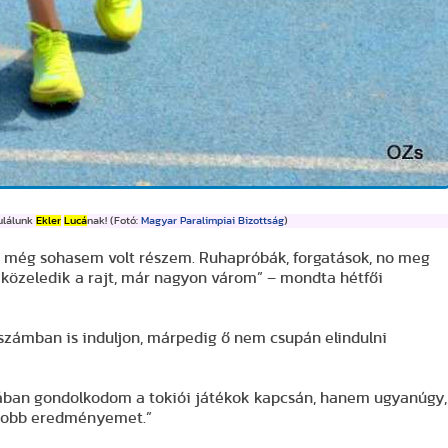
ulálunk
Ekler
Lucá
nak! (Fotó:
Magyar Paralimpiai Bizottság
)
n még sohasem volt részem. Ruhapróbák, forgatások, no meg
közeledik a rajt, már nagyon várom” – mondta hétfői
számban is induljon, márpedig ő nem csupán elindulni
ban gondolkodom a tokiói játékok kapcsán, hanem ugyanúgy,
egjobb eredményemet.”