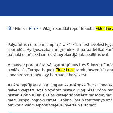
/
Hírek
/
Hírek
/
Világrekorddal repül Tokióba
Ekler
Luc
Pályafutása első paralimpiájára készül a Testnevelési E
sportoló a Bydgoszczban megrendezett paraatlétikai Eur
bajnoki címét, 551 cm-es világrekordjának beállításával.
A magyar paraatléta-válogatott június 1. és 5. között Eu
a világ- és Európa-bajnok
Ekler
Luca
tarolt, hiszen két a
Ilona szerzett még egy harmadik helyezést.
Az éremgyűjtést a paralimpiai ezüstérmes Biacsi Ilona k
helyen végzett. Az Eb további része a világ- és Európa-b
hiszen előbb 100m T38-as kategóriában lett második, majd
meg Európa-bajnoki címét. Szalma László tanítványa az i-
amikor a világ legjobb idejével nyerte a futamot.