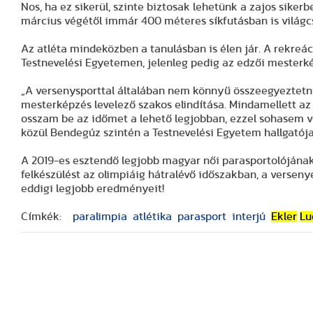
Nos, ha ez sikerül, szinte biztosak lehetünk a zajos siker
március végétől immár 400 méteres síkfutásban is világc
Az atléta mindeközben a tanulásban is élen jár. A rekre
Testnevelési Egyetemen, jelenleg pedig az edzői mesterké
„A versenysporttal általában nem könnyű összeegyeztet
mesterképzés levelező szakos elindítása. Mindamellett az
osszam be az időmet a lehető legjobban, ezzel sohasem 
közül Bendegúz szintén a Testnevelési Egyetem hallgatója
A 2019-es esztendő legjobb magyar női parasportolójának
felkészülést az olimpiáig hátralévő időszakban, a versen
eddigi legjobb eredményeit!
Címkék:
paralimpia
atlétika
parasport
interjú
Ekler
Lu