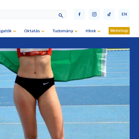
EN
Webshop
lgatók
Oktatás
Tudomány
Hírek