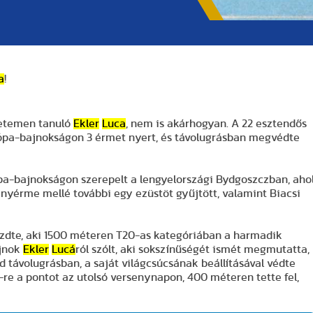
a
!
gyetemen tanuló
Ekler
Luca
, nem is akárhogyan. A 22 esztendős
ópa-bajnokságon 3 érmet nyert, és távolugrásban megvédte
rópa-bajnokságon szerepelt a lengyelországi Bydgoszczban, aho
ranyérme mellé további egy ezüstöt gyűjtött, valamint Biacsi
ezdte, aki 1500 méteren T20-as kategóriában a harmadik
ajnok
Ekler
Lucá
ról szólt, aki sokszínűségét ismét megmutatta,
 távolugrásban, a saját világcsúcsának beállításával védte
re a pontot az utolsó versenynapon, 400 méteren tette fel,