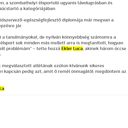
ben, a szombathelyi élsportoló ugyanis távolugrásban és
súcstartó a kategóriájában.
ációszervező-egészségfejlesztő diplomája már megvan a
pzésre jár.
ni a tanulmányokat, de nyilván könnyebbség számomra a
 élsport sok minden más mellett arra is megtanított, hogyan
volt problémám” – tette hozzá
Ekler
Luca
, akinek három öccse
.
 megválasztott atlétának ezúton kívánunk sikeres
yei kapcsán pedig azt, amit ő remél önmagától: megdönteni az
ca