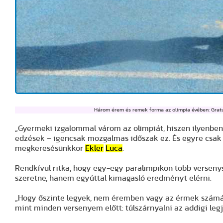
Három érem és remek forma az olimpia évében: Grat
„Gyermeki izgalommal várom az olimpiát, hiszen ilyenbe
edzések – igencsak mozgalmas időszak ez. És egyre csak 
megkeresésünkkor
Ekler
Luca
.
Rendkívül ritka, hogy egy-egy paralimpikon több verseny
szeretne, hanem egyúttal kimagasló eredményt elérni.
„Hogy őszinte legyek, nem éremben vagy az érmek számá
mint minden versenyem előtt: túlszárnyalni az addigi l