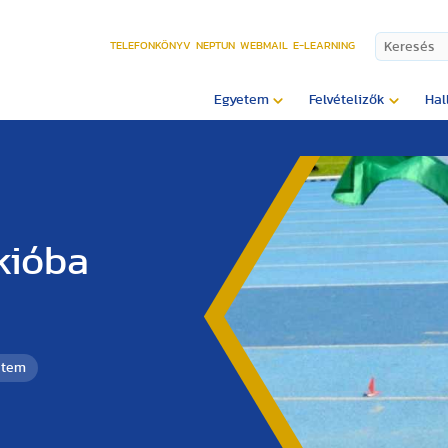
TELEFONKÖNYV
NEPTUN
WEBMAIL
E-LEARNING
Egyetem
Felvételizők
Hal
kióba
etem